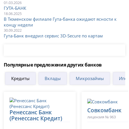
01.03.2026
ГУТА-БАНК
18.06.2025
В Тюменском филиале Гута-банка ожидают ясности к
концу недели
30.09.2022
Гута-Банк внедрил сервис 3D-Secure по картам
Популярные предложения других банков
Кредиты
Вклады
Микрозаймы
Ипот
Совкомбанк
Ренессанс Банк
лицензия № 963
(Ренессанс Кредит)
лицензия № 3354