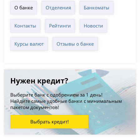
О банке
Отделения
Банкоматы
Контакты
Рейтинги
Новости
Курсы валют
Отзывы о банке
Нужен кредит?
Выберите банк с одобрением за 1 день!
Найдите самые удобные банки с минимальным
пакетом документов!
Выбрать кредит!