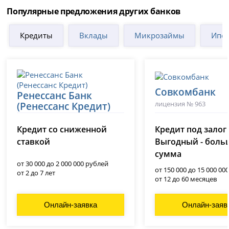
Популярные предложения других банков
Кредиты
Вклады
Микрозаймы
Ипот
Совкомбанк
Ренессанс Банк
лицензия № 963
(Ренессанс Кредит)
лицензия № 3354
Кредит со сниженной
Кредит под залог
ставкой
Выгодный - боль
сумма
от 30 000 до 2 000 000 рублей
от 150 000 до 15 000 00
от 2 до 7 лет
от 12 до 60 месяцев
Онлайн-заявка
Онлайн-заяв