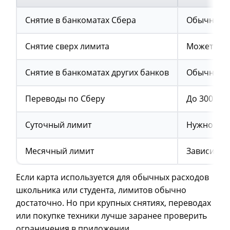
Снятие в банкоматах Сбера
Обычно бе
Снятие сверх лимита
Может быт
Снятие в банкоматах других банков
Обычно ко
Переводы по Сберу
До 300 00
Суточный лимит
Нужно про
Месячный лимит
Зависит от
Если карта используется для обычных расходов
школьника или студента, лимитов обычно
достаточно. Но при крупных снятиях, переводах
или покупке техники лучше заранее проверить
ограничения в приложении.