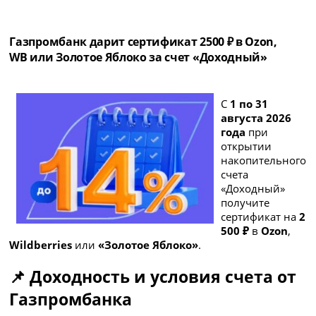
Газпромбанк дарит сертификат 2500 ₽ в Ozon,
WB или Золотое Яблоко за счет «Доходный»
С
1 по 31
августа 2026
года
при
открытии
накопительного
счета
«Доходный»
получите
сертификат на
2
500 ₽
в
Ozon
,
Wildberries
или
«Золотое Яблоко»
.
📌 Доходность и условия счета от
Газпромбанка