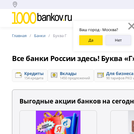
Ваш город - Москва?
Главная
Банки
Буква Г
Да
Нет
Все банки России здесь! Буква «Г
Кредиты
Вклады
Для бизнеса
154 кредита
1450 предложений
90 тарифов РКО 
Выгодные акции банков на сегодн