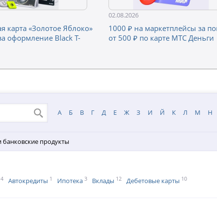
02.08.2026
я карта «Золотое Яблоко»
1000 ₽ на маркетплейсы за п
за оформление Black Т-
от 500 ₽ по карте МТС Деньги
А
Б
В
Г
Д
Е
Ж
З
И
Й
К
Л
М
Н
и банковские продукты
4
1
3
12
10
Автокредиты
Ипотека
Вклады
Дебетовые карты