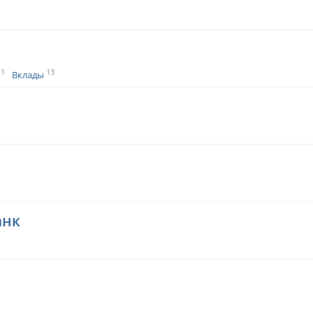
1
13
Вклады
анк