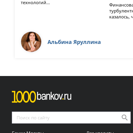
технологий...
Финансова
турбулент
казалось, ч
Альбина Яруллина