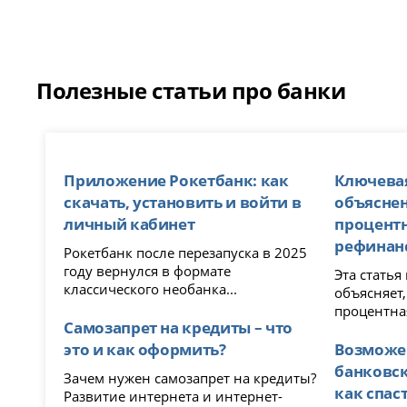
Полезные статьи про банки
Приложение Рокетбанк: как
Ключевая
скачать, установить и войти в
объяснен
личный кабинет
процент
рефинан
Рокетбанк после перезапуска в 2025
году вернулся в формате
Эта стать
классического необанка...
объясняет,
процентная
Самозапрет на кредиты – что
это и как оформить?
Возможе
банковск
Зачем нужен самозапрет на кредиты?
как спас
Развитие интернета и интернет-