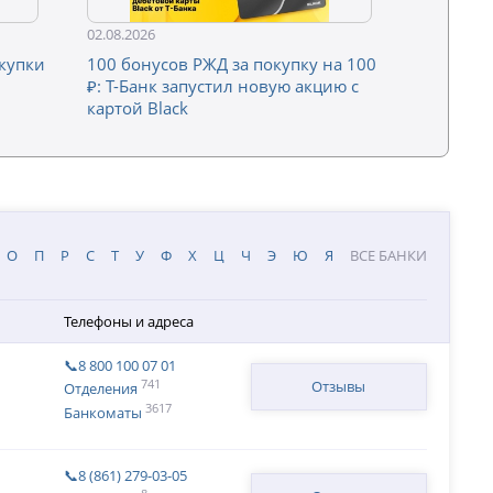
02.08.2026
окупки
100 бонусов РЖД за покупку на 100
₽: Т-Банк запустил новую акцию с
картой Black
О
П
Р
С
Т
У
Ф
Х
Ц
Ч
Э
Ю
Я
ВСЕ БАНКИ
Телефоны и адреса
📞8 800 100 07 01
741
Отзывы
Отделения
3617
Банкоматы
📞8 (861) 279-03-05