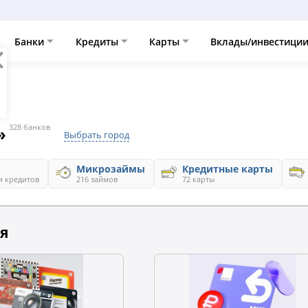
Банки
Кредиты
Карты
Вклады/инвестици
»
328 банков
Выбрать город
Микрозаймы
Кредитные карты
и кредитов
216 займов
72 карты
я