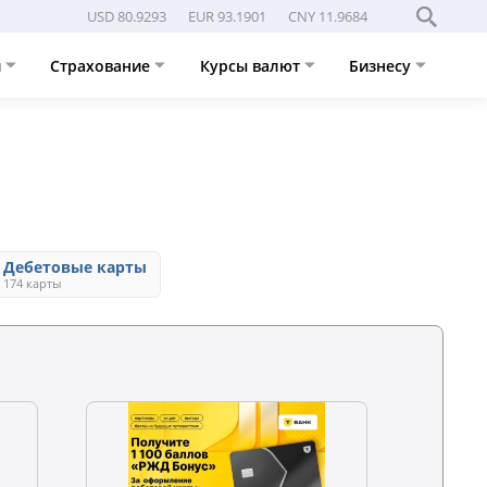
USD 80.9293
EUR 93.1901
CNY 11.9684
и
Страхование
Курсы валют
Бизнесу
Дебетовые карты
174 карты