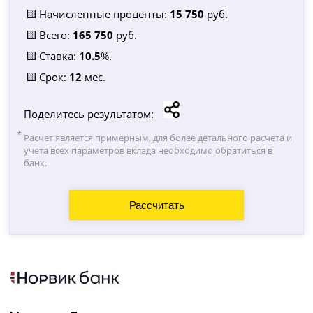
🟨 Начисленные проценты:
15 750
руб.
🟨 Всего:
165 750
руб.
🟨 Ставка:
10.5
%.
🟨 Срок:
12
мес.
Поделитесь результатом:
Расчет является примерным, для более детального расчета и
учета всех параметров вклада необходимо обратиться в
банк.