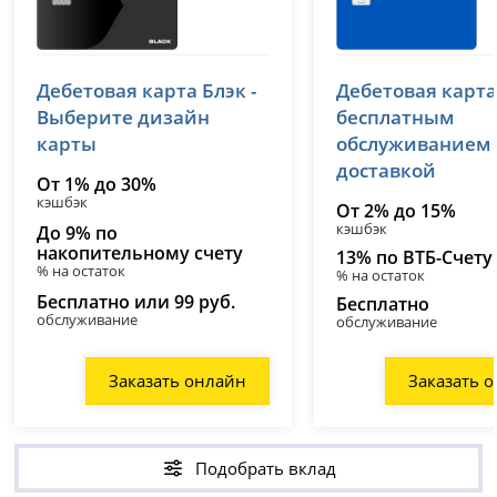
Т-Банк (Тинькофф)
ВТБ
Дебетовая карта Блэк -
Дебетовая карта
лицензия № 2673
лицензия № 1000
Выберите дизайн
бесплатным
карты
обслуживанием
доставкой
От 1% до 30%
кэшбэк
От 2% до 15%
кэшбэк
До 9% по
накопительному счету
13% по ВТБ-Счету
% на остаток
% на остаток
Бесплатно или 99 руб.
Бесплатно
обслуживание
обслуживание
Заказать онлайн
Заказать 
Подобрать вклад