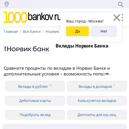
Ваш город - Москва?
Да
Нет
Главная
Все банки
Норвик Банк
Вклады Норвик Банка
Сравните проценты по вкладам в Норвик Банке и
дополнительные условия – возможность пополнения и
снятия средств, капитализация, вклады для
пенсионеров. В 2026 году Норвик Банк предлагает 11
11
1
Вклады в рублях
Вклады в долларах
вкладов для физических лиц в рублях со ставкой до
13.50% годовых.
Дебетовые карты
Калькулятор вкладов
Подобрать вклад
Депозиты для юр.лиц