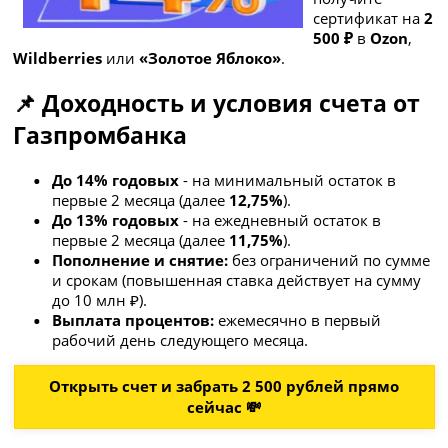
сертификат на
2
500 ₽
в
Ozon
,
Wildberries
или
«Золотое Яблоко»
.
📌 Доходность и условия счета от
Газпромбанка
До 14% годовых
- на минимальный остаток в
первые 2 месяца (далее
12,75%
).
До 13% годовых
- на ежедневный остаток в
первые 2 месяца (далее
11,75%
).
Пополнение и снятие:
без ограничений по сумме
и срокам (повышенная ставка действует на сумму
до 10 млн ₽).
Выплата процентов:
ежемесячно в первый
рабочий день следующего месяца.
Открыть счет и забрать 2 500 рублей прямо
сейчас 💸