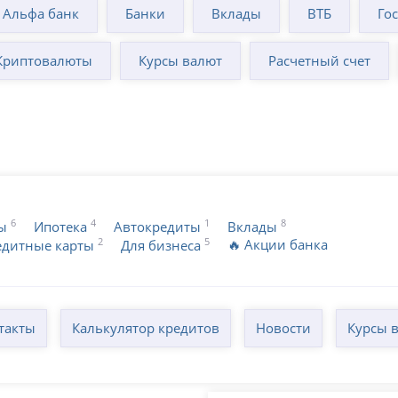
Альфа банк
Банки
Вклады
ВТБ
Го
Криптовалюты
Курсы валют
Расчетный счет
6
4
1
8
ы
Ипотека
Автокредиты
Вклады
2
5
🔥 Акции банка
едитные карты
Для бизнеса
такты
Калькулятор кредитов
Новости
Курсы 