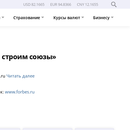
USD 82.1665
EUR 94.8366
CNY 12.1655
и
Страхование
Курсы валют
Бизнесу
ы строим союзы»
.ru
Читать далее
к:
www.forbes.ru