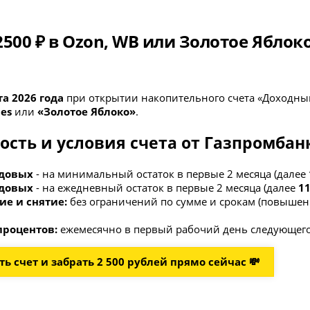
500 ₽ в Ozon, WB или Золотое Яблок
та 2026 года
при открытии накопительного счета «Доходны
ies
или
«Золотое Яблоко»
.
ость и условия счета от Газпромбан
одовых
- на минимальный остаток в первые 2 месяца (далее
одовых
- на ежедневный остаток в первые 2 месяца (далее
1
е и снятие:
без ограничений по сумме и срокам (повышенн
процентов:
ежемесячно в первый рабочий день следующего
ь счет и забрать 2 500 рублей прямо сейчас 💸