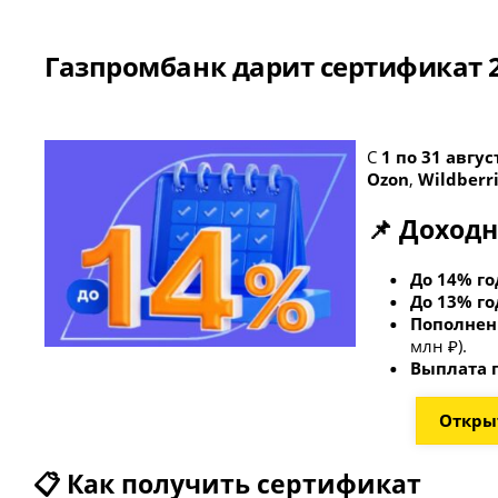
Газпромбанк дарит сертификат 2
С
1 по 31 авгус
Ozon
,
Wildberr
📌 Доходн
До 14% г
До 13% г
Пополнени
млн ₽).
Выплата 
Открыт
📋 Как получить сертификат