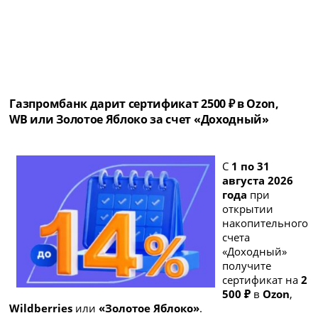
Газпромбанк дарит сертификат 2500 ₽ в Ozon,
WB или Золотое Яблоко за счет «Доходный»
С
1 по 31
августа 2026
года
при
открытии
накопительного
счета
«Доходный»
получите
сертификат на
2
500 ₽
в
Ozon
,
Wildberries
или
«Золотое Яблоко»
.