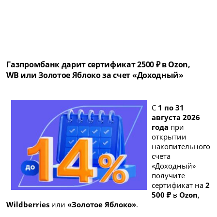
Газпромбанк дарит сертификат 2500 ₽ в Ozon,
WB или Золотое Яблоко за счет «Доходный»
С
1 по 31
августа 2026
года
при
открытии
накопительного
счета
«Доходный»
получите
сертификат на
2
500 ₽
в
Ozon
,
Wildberries
или
«Золотое Яблоко»
.