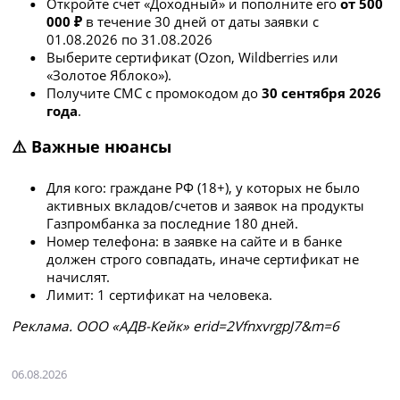
Откройте счет «Доходный» и пополните его
от 500
000 ₽
в течение 30 дней от даты заявки с
01.08.2026 по 31.08.2026
Выберите сертификат (Ozon, Wildberries или
«Золотое Яблоко»).
Получите СМС с промокодом до
30 сентября 2026
года
.
⚠️ Важные нюансы
Для кого: граждане РФ (18+), у которых не было
активных вкладов/счетов и заявок на продукты
Газпромбанка за последние 180 дней.
Номер телефона: в заявке на сайте и в банке
должен строго совпадать, иначе сертификат не
начислят.
Лимит: 1 сертификат на человека.
Рeклaмa. ООО «АДВ-Кейк» erid=2VfnxvrgpJ7&m=6
06.08.2026