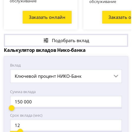
обслуживание
обслуживание
Заказать онлайн
Заказать 
Подобрать вклад
Калькулятор вкладов Нико-банка
Вклад
Ключевой процент НИКО-Банк
Сумма вклада
Срок вклада (мес)