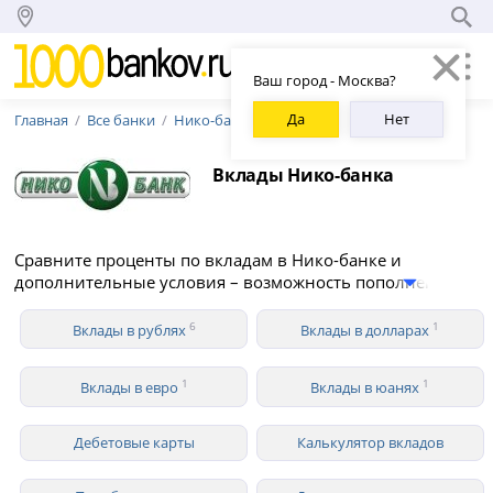
Ваш город - Москва?
Да
Нет
Главная
Все банки
Нико-банк
Вклады Нико-банка
Сравните проценты по вкладам в Нико-банке и
дополнительные условия – возможность пополнения и
снятия средств, капитализация, вклады для
пенсионеров. В 2026 году Нико-банк предлагает 6
6
1
Вклады в рублях
Вклады в долларах
вкладов для физических лиц в рублях со ставкой до
12.50% годовых.
1
1
Вклады в евро
Вклады в юанях
Дебетовые карты
Калькулятор вкладов