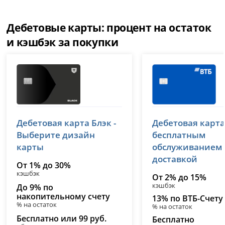
Дебетовые карты: процент на остаток
и кэшбэк за покупки
Т-Банк (Тинькофф)
ВТБ
Дебетовая карта Блэк -
Дебетовая карта
лицензия № 2673
лицензия № 1000
Выберите дизайн
бесплатным
карты
обслуживанием
доставкой
От 1% до 30%
кэшбэк
От 2% до 15%
кэшбэк
До 9% по
накопительному счету
13% по ВТБ-Счету
% на остаток
% на остаток
Бесплатно или 99 руб.
Бесплатно