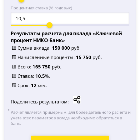
Процентная ставка (% годовых)
Результаты расчета для вклада «
Ключевой
процент НИКО-Банк
»
🟨 Сумма вклада:
150 000
руб.
🟨 Начисленные проценты:
15 750
руб.
🟨 Всего:
165 750
руб.
🟨 Ставка:
10.5
%.
🟨 Срок:
12
мес.
Поделитесь результатом:
Расчет является примерным, для более детального расчета и
учета всех параметров вклада необходимо обратиться в
банк.