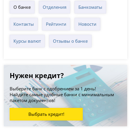
О банке
Отделения
Банкоматы
Контакты
Рейтинги
Новости
Курсы валют
Отзывы о банке
Нужен кредит?
Выберите банк с одобрением за 1 день!
Найдите самые удобные банки с минимальным
пакетом документов!
Выбрать кредит!