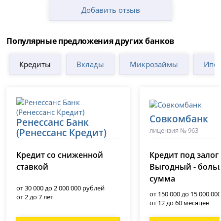
Добавить отзыв
Популярные предложения других банков
Кредиты
Вклады
Микрозаймы
Ипот
Совкомбанк
Ренессанс Банк
лицензия № 963
(Ренессанс Кредит)
лицензия № 3354
Кредит со сниженной
Кредит под залог
ставкой
Выгодный - боль
сумма
от 30 000 до 2 000 000 рублей
от 150 000 до 15 000 00
от 2 до 7 лет
от 12 до 60 месяцев