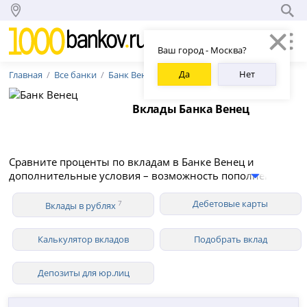
Ваш город - Москва?
Да
Нет
Главная
Все банки
Банк Венец
Вклады Банка Венец
Сравните проценты по вкладам в Банке Венец и
дополнительные условия – возможность пополнения и
снятия средств, капитализация, вклады для
пенсионеров. В 2026 году Банк Венец предлагает 7
Дебетовые карты
7
Вклады в рублях
вкладов для физических лиц в рублях со ставкой до
13.60% годовых.
Калькулятор вкладов
Подобрать вклад
Депозиты для юр.лиц