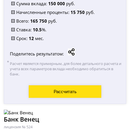
🟨 Сумма вклада:
150 000
руб.
🟨 Начисленные проценты:
15 750
руб.
🟨 Всего:
165 750
руб.
🟨 Ставка:
10.5
%.
🟨 Срок:
12
мес.
Поделитесь результатом:
Расчет является примерным, для более детального расчета и
учета всех параметров вклада необходимо обратиться в
банк.
Банк Венец
лицензия № 524