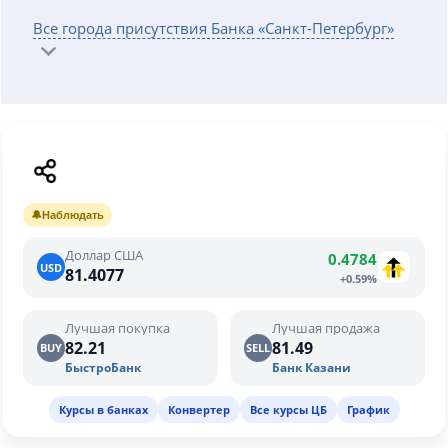
Все города присутствия Банка «Санкт-Петербург»
🔔
Наблюдать
Доллар США
0.4784
USD
81.4077
+0.59%
Лучшая покупка
Лучшая продажа
82.21
81.49
BUY
SELL
БыстроБанк
Банк Казани
Курсы в банках
Конвертер
Все курсы ЦБ
График