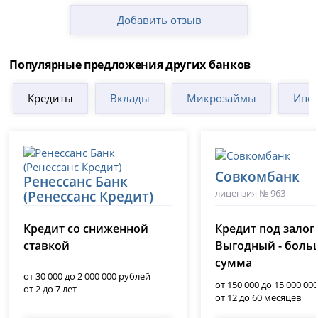
Добавить отзыв
Популярные предложения других банков
Кредиты
Вклады
Микрозаймы
Ипот
Совкомбанк
Ренессанс Банк
лицензия № 963
(Ренессанс Кредит)
лицензия № 3354
Кредит со сниженной
Кредит под залог
ставкой
Выгодный - боль
сумма
от 30 000 до 2 000 000 рублей
от 150 000 до 15 000 00
от 2 до 7 лет
от 12 до 60 месяцев