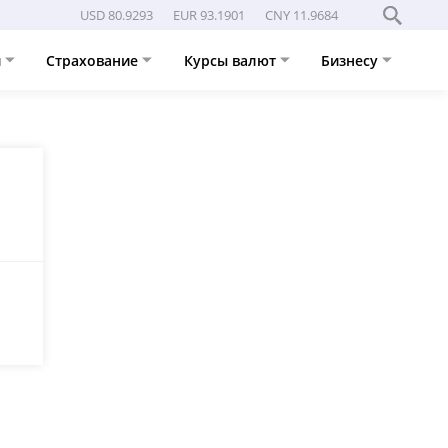
USD 80.9293
EUR 93.1901
CNY 11.9684
и
Страхование
Курсы валют
Бизнесу