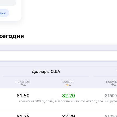
фик
сегодня
Доллары США
покупает
продает
покуп
81.50
82.20
81500
комиссия 200 рублей, в Москве и Санкт-Петербурге 300 рубл
81.25
82.29
81250