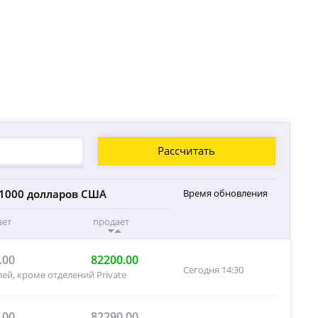
Рассчитать
1000 долларов США
Время обновления
ает
продает
.00
82200.00
Сегодня 14:30
ей, кроме отделений Private
.00
82290.00