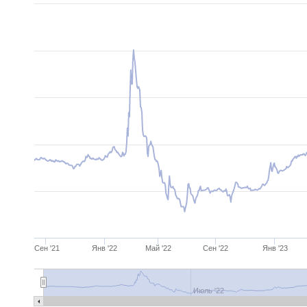
Сен '21
Янв '22
Май '22
Сен '22
Янв '23
Июль '22