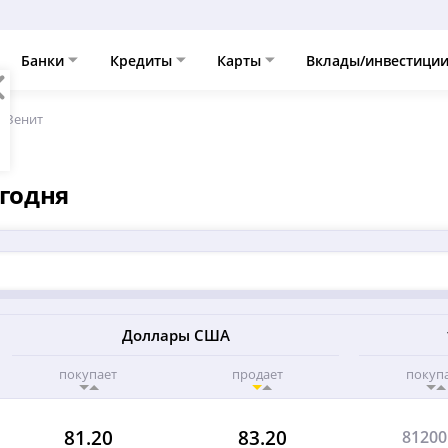
Банки
Кредиты
Карты
Вклады/инвестици
а Зенит
егодня
Доллары США
покупает
продает
покуп
81.20
83.20
81200