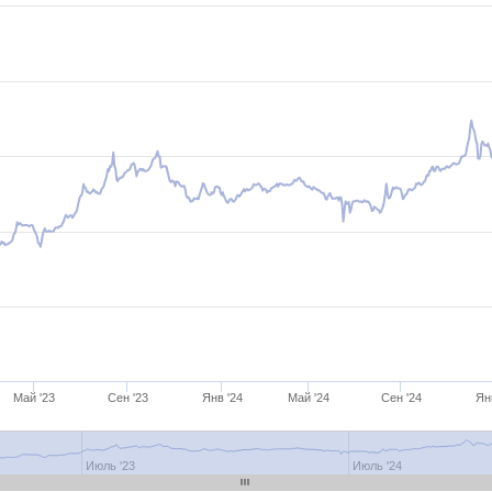
Май '23
Сен '23
Янв '24
Май '24
Сен '24
Ян
Июль '23
Июль '24