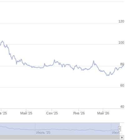
120
100
80
60
40
в '25
Май '25
Сен '25
Янв '26
Май '26
Июль '25
Июл…