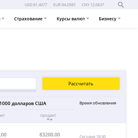
USD 81.4077
EUR 94.0585
CNY 12.0637
и
Страхование
Курсы валют
Бизнесу
Рассчитать
1000 долларов США
Время обновления
ает
продает
.00
83200.00
Сегодня 18:30