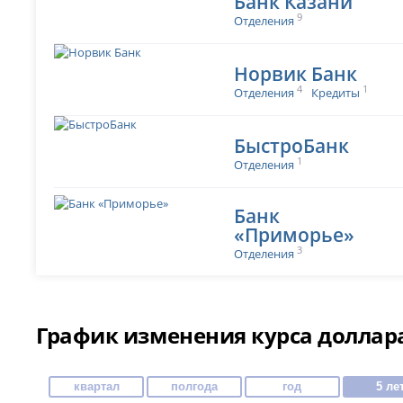
Банк Казани
9
Отделения
Норвик Банк
4
1
Отделения
Кредиты
БыстроБанк
1
Отделения
Банк
«Приморье»
3
Отделения
График изменения курса доллара
квартал
полгода
год
5 ле