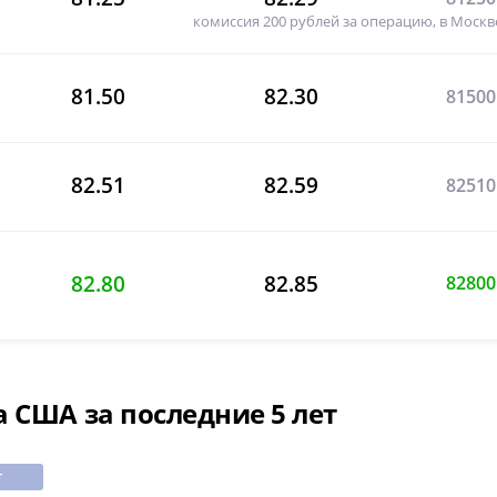
комиссия 200 рублей за операцию, в Москв
81.50
82.30
81500
82.51
82.59
82510
82.80
82.85
82800
 США за последние 5 лет
т