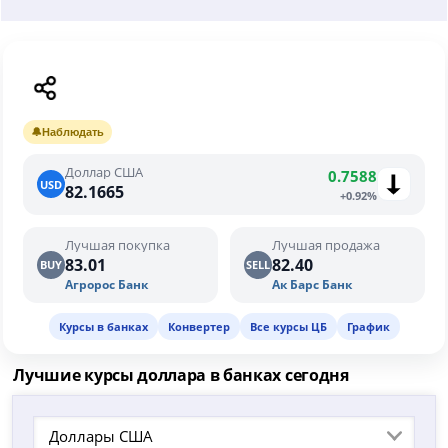
🔔
Наблюдать
Доллар США
0.7588
USD
82.1665
+0.92%
Лучшая покупка
Лучшая продажа
83.01
82.40
BUY
SELL
Агророс Банк
Ак Барс Банк
Курсы в банках
Конвертер
Все курсы ЦБ
График
Лучшие курсы доллара в банках сегодня
Доллары США