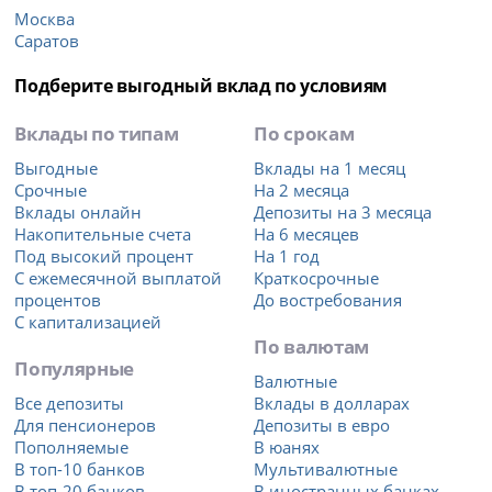
Москва
Саратов
Подберите выгодный вклад по условиям
Вклады по типам
По срокам
Выгодные
Вклады на 1 месяц
Срочные
На 2 месяца
Вклады онлайн
Депозиты на 3 месяца
Накопительные счета
На 6 месяцев
Под высокий процент
На 1 год
С ежемесячной выплатой
Краткосрочные
процентов
До востребования
С капитализацией
По валютам
Популярные
Валютные
Все депозиты
Вклады в долларах
Для пенсионеров
Депозиты в евро
Пополняемые
В юанях
В топ-10 банков
Мультивалютные
В топ-20 банков
В иностранных банках