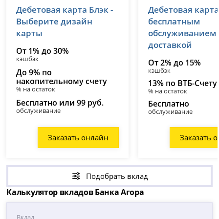
Дебетовая карта Блэк -
Дебетовая карта
лицензия № 2673
лицензия № 1000
Выберите дизайн
бесплатным
карты
обслуживанием
доставкой
От 1% до 30%
кэшбэк
От 2% до 15%
кэшбэк
До 9% по
накопительному счету
13% по ВТБ-Счету
% на остаток
% на остаток
Бесплатно или 99 руб.
Бесплатно
обслуживание
обслуживание
Заказать онлайн
Заказать 
Подобрать вклад
Калькулятор вкладов Банка Агора
Вклад