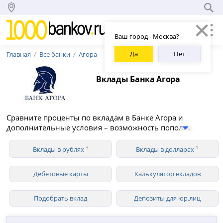
Ваш город - Москва?
Да
Нет
Главная
Все банки
Агора
Вклады Банка Агора
Сравните проценты по вкладам в Банке Агора и
дополнительные условия – возможность пополнения и
снятия средств, капитализация, вклады для
пенсионеров. В 2026 году Агора предлагает 3 вклада для
3
1
Вклады в рублях
Вклады в долларах
физических лиц в рублях со ставкой до 13.10% годовых.
Дебетовые карты
Калькулятор вкладов
Подобрать вклад
Депозиты для юр.лиц