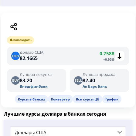
🔔
Наблюдать
Доллар США
0.7588
USD
82.1665
+0.92%
Лучшая покупка
Лучшая продажа
83.20
82.40
BUY
SELL
Внешфинбанк
Ак Барс Банк
Курсы в банках
Конвертер
Все курсы ЦБ
График
Лучшие курсы доллара в банках сегодня
Доллары США