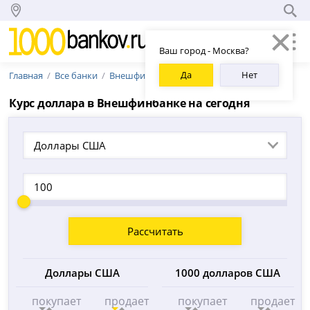
Ваш город - Москва?
Да
Нет
Главная
Все банки
Внешфинбанк
Курс доллара в Внешфинбанке на сегодня
Доллары США
Рассчитать
Доллары США
1000 долларов США
покупает
продает
покупает
продает