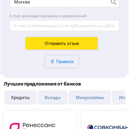
E-mail: для редактирования и уведомлений
Правила
Лучшие предложения от банков
Кредиты
Вклады
Микрозаймы
Ипот