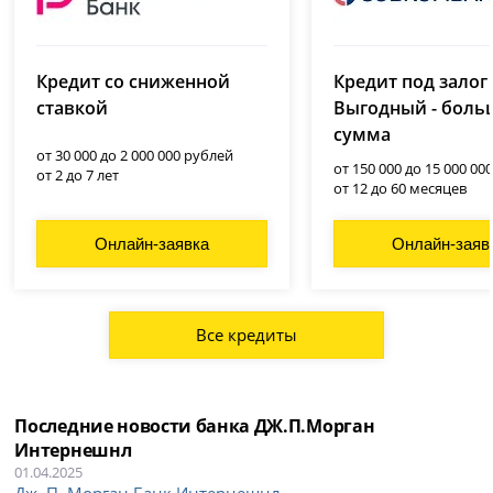
Ренессанс Банк
Совкомбанк
(Ренессанс Кредит)
Кредит со сниженной
Кредит под залог
лицензия № 963
лицензия № 3354
ставкой
Выгодный - боль
сумма
от 30 000 до 2 000 000 рублей
от 150 000 до 15 000 00
от 2 до 7 лет
от 12 до 60 месяцев
Онлайн-заявка
Онлайн-заяв
Все кредиты
Последние новости банка ДЖ.П.Морган
Интернешнл
01.04.2025