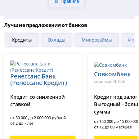
Правила
Лучшие предложения от банков
Кредиты
Вклады
Микрозаймы
Ипот
Совкомбанк
Ренессанс Банк
лицензия № 963
(Ренессанс Кредит)
лицензия № 3354
Кредит со сниженной
Кредит под залог
ставкой
Выгодный - боль
сумма
от 30 000 до 2 000 000 рублей
от 150 000 до 15 000 00
от 2 до 7 лет
от 12 до 60 месяцев