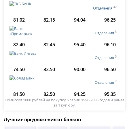
42
Отделения
81.02
82.15
94.04
96.25
3
Отделения
82.40
82.45
95.40
96.10
3
Отделения
74.50
82.50
90.00
96.50
2
Отделения
81.50
82.50
94.25
95.35
Комиссия 1000 рублей на покупку $ серии 1996-2006 годов и ранее
за 1 купюру.
Лучшие предложения от банков