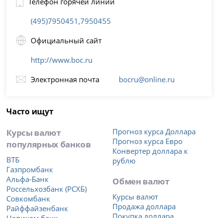
Телефон горячей линии
(495)7950451,7950455
Официальный сайт
http://www.boc.ru
Электронная почта
bocru@online.ru
Часто ищут
Курсы валют
Прогноз курса Доллара
Прогноз курса Евро
популярных банков
Конвертер доллара к
ВТБ
рублю
Газпромбанк
Альфа-Банк
Обмен валют
Россельхозбанк (РСХБ)
Курсы валют
Совкомбанк
Продажа доллара
Райффайзенбанк
Покупка доллара
Новиком банк