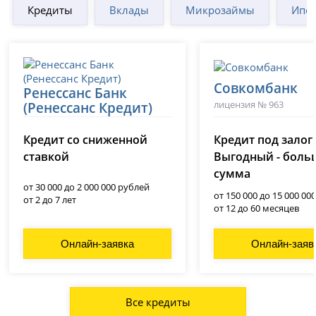
Кредиты
Вклады
Микрозаймы
Ипот
Совкомбанк
Ренессанс Банк
лицензия № 963
(Ренессанс Кредит)
лицензия № 3354
Кредит со сниженной
Кредит под залог
ставкой
Выгодный - боль
сумма
от 30 000 до 2 000 000 рублей
от 150 000 до 15 000 00
от 2 до 7 лет
от 12 до 60 месяцев
Онлайн-заявка
Онлайн-заяв
Все кредиты