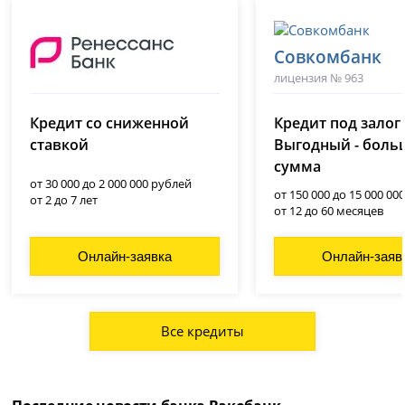
Совкомбанк
лицензия № 963
Ренессанс Банк
(Ренессанс Кредит)
Кредит со сниженной
Кредит под залог
лицензия № 3354
ставкой
Выгодный - боль
сумма
от 30 000 до 2 000 000 рублей
от 150 000 до 15 000 00
от 2 до 7 лет
от 12 до 60 месяцев
Онлайн-заявка
Онлайн-заяв
Все кредиты