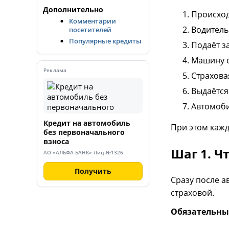
Дополнительно
Происход
Комментарии
Водитель
посетителей
Популярные кредиты
Подаёт з
Машину 
Реклама
Страхова
Выдаётся
Автомоби
Кредит на автомобиль
При этом кажд
без первоначального
взноса
Шаг 1. Ч
АО «АЛЬФА-БАНК» Лиц.№1326
Получить
Сразу после а
страховой.
Обязательны