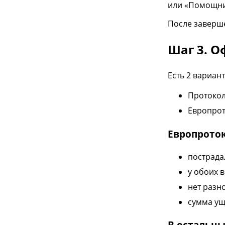
или «Помощни
После заверше
Шаг 3. 
Есть 2 вариан
Протокол
Европрот
Европроток
пострада
у обоих 
нет разн
сумма ущ
В остальны