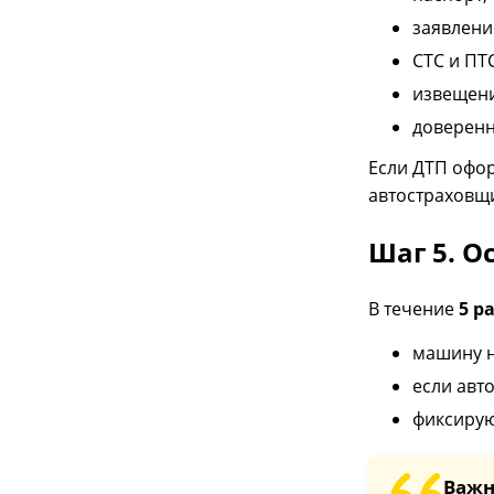
заявлени
СТС и ПТС
извещени
доверенн
Если ДТП офор
автостраховщ
Шаг 5. О
В течение
5 р
машину н
если авт
фиксирую
Важн