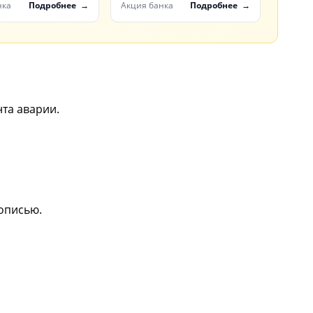
-Банка
карте МТС Деньги
нка
Подробнее
Акция банка
Подробнее
та аварии.
описью.