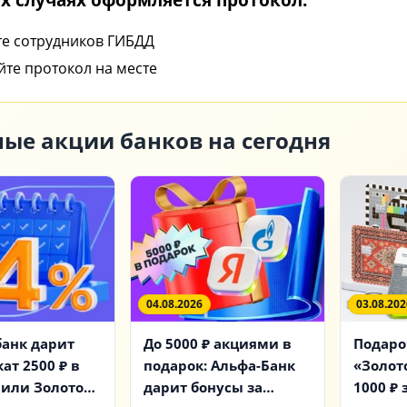
е сотрудников ГИБДД
те протокол на месте
ые акции банков на сегодня
04.08.2026
03.08.202
анк дарит
До 5000 ₽ акциями в
Подаро
ат 2500 ₽ в
подарок: Альфа-Банк
«Золот
 или Золотое
дарит бонусы за
1000 ₽