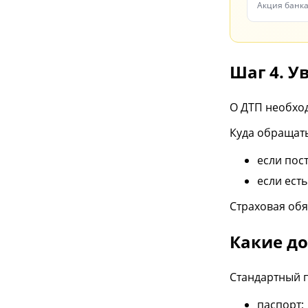
Яблоко з
Акция банк
«Доходн
Шаг 4. 
О ДТП необх
Куда обращать
если пос
если ест
Страховая обя
Какие д
Стандартный п
паспорт;