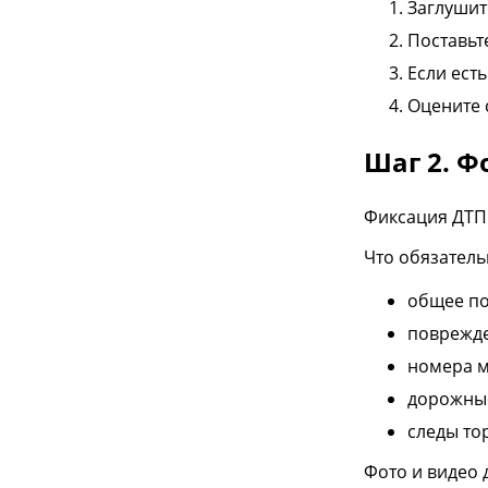
Заглушит
Поставьт
Если ест
Оцените 
Шаг 2. Ф
Фиксация ДТП 
Что обязатель
общее по
поврежде
номера 
дорожные
следы то
Фото и видео 