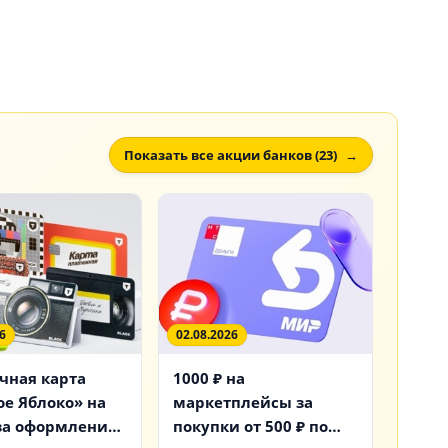
Показать все акции банков (23)
6
02.08.2026
чная карта
1000 ₽ на
ое Яблоко» на
маркетплейсы за
 за оформление
покупки от 500 ₽ по