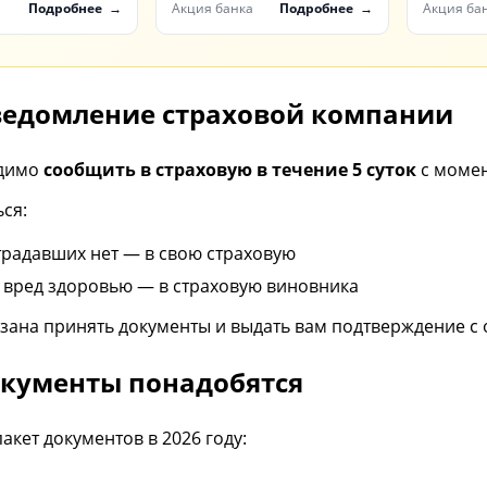
а счет
первые инвестиции
Black Т
а
Подробнее
Акция банка
Подробнее
Акция ба
ый»
Уведомление страховой компании
одимо
сообщить в страховую в течение 5 суток
с момен
ся:
традавших нет — в свою страховую
ь вред здоровью — в страховую виновника
зана принять документы и выдать вам подтверждение с 
окументы понадобятся
акет документов в 2026 году: