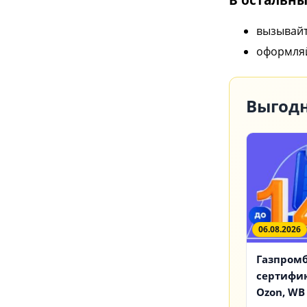
вызывайт
оформляй
Выгодн
06.08.2026
Газпромб
сертифик
Ozon, WB