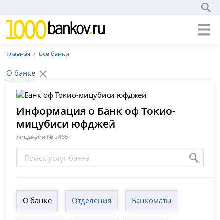
Главная
Все банки
О банке
Информация о Банк оф Токио-
мицубиси юфджей
лицензия № 3465
О банке
Отделения
Банкоматы