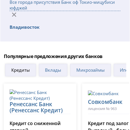
Все города присутствия Банк оф Токио-мицубиси
юфджей
Владивосток
Популярные предложения других банков
Кредиты
Вклады
Микрозаймы
Ипот
Совкомбанк
Ренессанс Банк
лицензия № 963
(Ренессанс Кредит)
лицензия № 3354
Кредит со сниженной
Кредит под залог