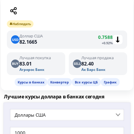
🔔
Наблюдать
Доллар США
0.7588
USD
82.1665
+0.92%
Лучшая покупка
Лучшая продажа
83.01
82.40
BUY
SELL
Агророс Банк
Ак Барс Банк
Курсы в банках
Конвертер
Все курсы ЦБ
График
Лучшие курсы доллара в банках сегодня
Доллары США