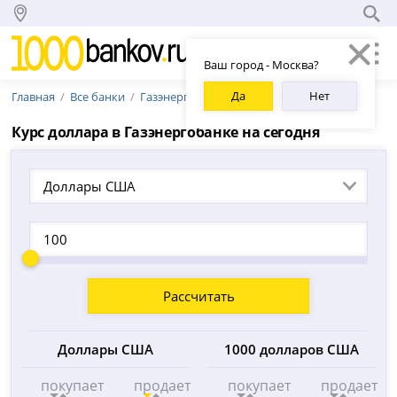
Ваш город - Москва?
Да
Нет
Главная
Все банки
Газэнергобанк
Курс доллара в Газэнергобанке на сегодня
Доллары США
Рассчитать
Доллары США
1000 долларов США
покупает
продает
покупает
продает