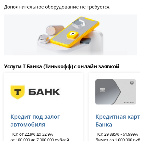
Дополнительное оборудование не требуется.
Услуги Т-Банка (Тинькофф) с онлайн заявкой
Т-Банк (Тинькофф)
Т-Банк (Тиньк
Кредит под залог
Кредитная карта
лицензия № 2673
лицензия № 2673
автомобиля
Банка
ПСК от 22,9% до 32,9%
ПСК 29,885% - 61,999%
от 100 000 до 7 000 000 рублей
Лимит до 1 000 000 ру