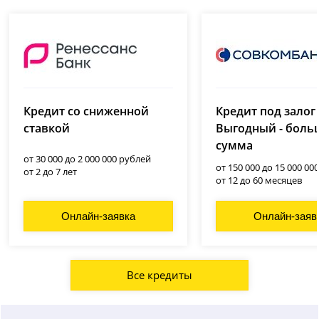
Ренессанс Банк
Совкомбанк
(Ренессанс Кредит)
Кредит со сниженной
Кредит под залог
лицензия № 963
лицензия № 3354
ставкой
Выгодный - боль
сумма
от 30 000 до 2 000 000 рублей
от 150 000 до 15 000 00
от 2 до 7 лет
от 12 до 60 месяцев
Онлайн-заявка
Онлайн-заяв
Все кредиты