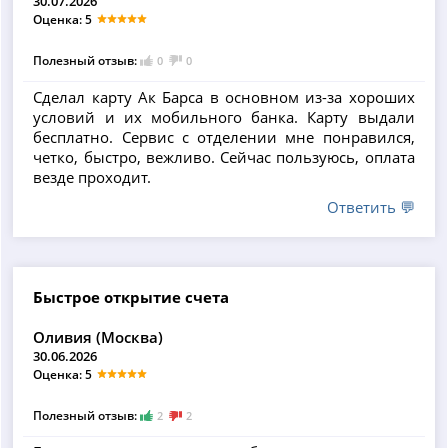
30.07.2026
Оценка: 5
Полезный отзыв:
0
0
Сделал карту Ак Барса в основном из-за хороших
условий и их мобильного банка. Карту выдали
бесплатно. Сервис с отделении мне понравился,
четко, быстро, вежливо. Сейчас пользуюсь, оплата
везде проходит.
Ответить 💬
Быстрое открытие счета
Оливия (Москва)
30.06.2026
Оценка: 5
Полезный отзыв:
2
2