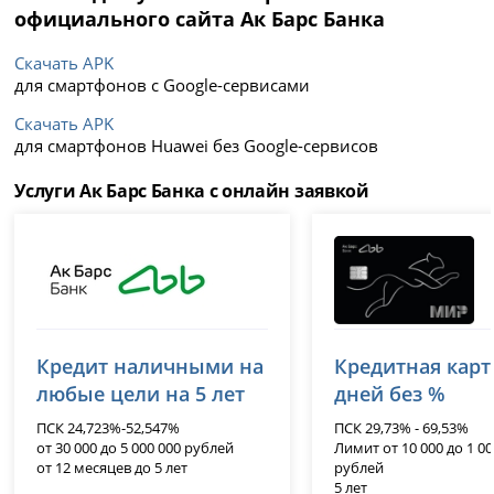
официального сайта Ак Барс Банка
Скачать APK
для смартфонов с Google-сервисами
Скачать APK
для смартфонов Huawei без Google-сервисов
Услуги Ак Барс Банка с онлайн заявкой
Ак Барс
Ак Барс
Кредит наличными на
Кредитная карт
лицензия № 2590
лицензия № 2590
любые цели на 5 лет
дней без %
ПСК 24,723%-52,547%
ПСК 29,73% - 69,53%
от 30 000 до 5 000 000 рублей
Лимит от 10 000 до 1 00
от 12 месяцев до 5 лет
рублей
5 лет