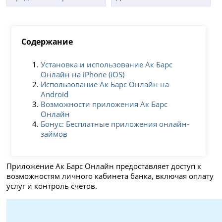
Содержание
Установка и использование Ак Барс
Онлайн на iPhone (iOS)
Использование Ак Барс Онлайн на
Android
Возможности приложения Ак Барс
Онлайн
Бонус: Бесплатные приложения онлайн-
займов
Приложение Ак Барс Онлайн предоставляет доступ к
возможностям личного кабинета банка, включая оплату
услуг и контроль счетов.