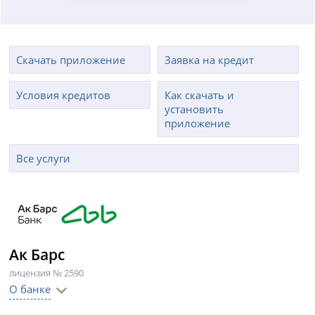
Скачать приложение
Заявка на кредит
Условия кредитов
Как скачать и
установить
приложение
Все услуги
Ак Барс
лицензия № 2590
О банке