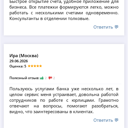
Быстрое открытие счета, удобное приложение для
бизнеса. Все платежки формируются легко, можно
работать с несколькими счетами одновременно.
Консультанты в отделении толковые.
Ответить 💬
Ира (Москва)
29.06.2026
Оценка: 5
Полезный отзыв:
2
2
Пользуюсь услугами банка уже несколько лет, в
целом сервис меня устраивает, довольна работой
сотрудников по работе с юрлицами. Грамотно
отвечают на вопросы, помогают разобраться,
видно, что заинтересованы в клиентах.
Ответить 💬