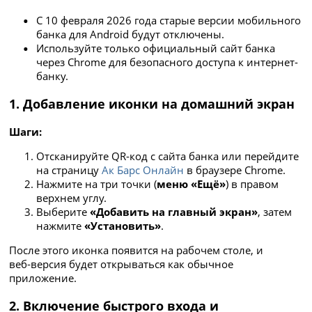
С 10 февраля 2026 года старые версии мобильного
банка для Android будут отключены.
Используйте только официальный сайт банка
через Chrome для безопасного доступа к интернет-
банку.
1. Добавление иконки на домашний экран
Шаги:
Отсканируйте QR‑код с сайта банка или перейдите
на страницу
Ак Барс Онлайн
в браузере Chrome.
Нажмите на три точки (
меню «Ещё»
) в правом
верхнем углу.
Выберите
«Добавить на главный экран»
, затем
нажмите
«Установить»
.
После этого иконка появится на рабочем столе, и
веб‑версия будет открываться как обычное
приложение.
2. Включение быстрого входа и