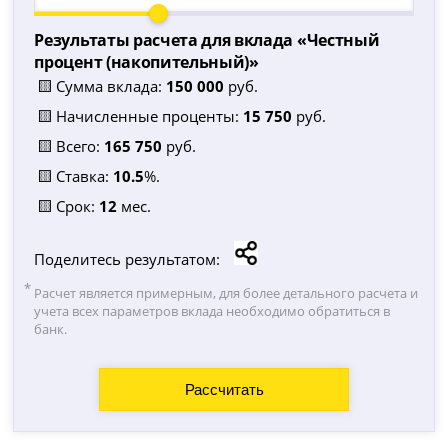
Результаты расчета для вклада «
Честный
процент (накопительный)
»
🟨 Сумма вклада:
150 000
руб.
🟨 Начисленные проценты:
15 750
руб.
🟨 Всего:
165 750
руб.
🟨 Ставка:
10.5
%.
🟨 Срок:
12
мес.
Поделитесь результатом:
Расчет является примерным, для более детального расчета и
учета всех параметров вклада необходимо обратиться в
банк.