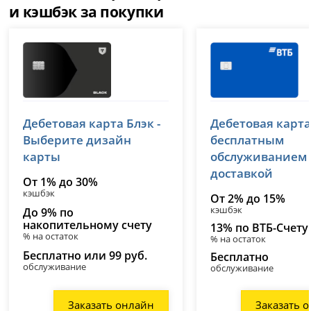
и кэшбэк за покупки
Т-Банк (Тинькофф)
ВТБ
Дебетовая карта Блэк -
Дебетовая карта
лицензия № 2673
лицензия № 1000
Выберите дизайн
бесплатным
карты
обслуживанием
доставкой
От 1% до 30%
кэшбэк
От 2% до 15%
кэшбэк
До 9% по
накопительному счету
13% по ВТБ-Счету
% на остаток
% на остаток
Бесплатно или 99 руб.
Бесплатно
обслуживание
обслуживание
Заказать онлайн
Заказать 