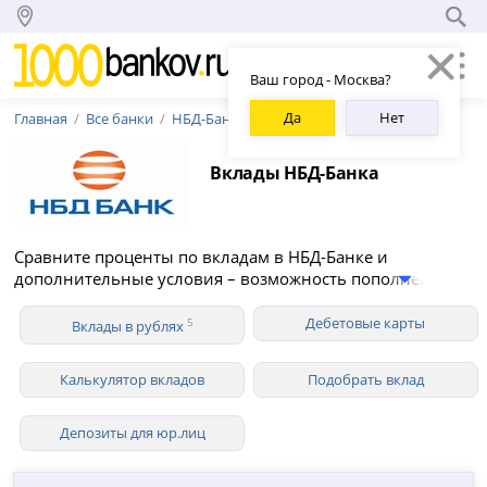
Ваш город - Москва?
Да
Нет
Главная
Все банки
НБД-Банк
Вклады НБД-Банка
Сравните проценты по вкладам в НБД-Банке и
дополнительные условия – возможность пополнения и
снятия средств, капитализация, вклады для
пенсионеров. В 2026 году НБД-Банк предлагает 5
Дебетовые карты
5
Вклады в рублях
вкладов для физических лиц в рублях со ставкой до
13.00% годовых.
Калькулятор вкладов
Подобрать вклад
Депозиты для юр.лиц