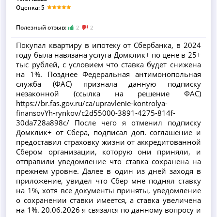
Оценка: 5
Полезный отзыв:
2
2
Покупал квартиру в ипотеку от Сбербанка, в 2024
году была навязана услуга Домклик+ по цене в 25+
тыс рублей, с условием что ставка будет снижена
на 1%. Позднее Федеральная антимонопольная
служба (ФАС) признала данную подписку
незаконной (ссылка на решение ФАС)
https://br.fas.gov.ru/ca/upravlenie-kontrolya-
finansovYh-rynkov/c2d55000-3891-4275-814f-
30da728a898c/ После чего я отменил подписку
Домклик+ от Сбера, подписал доп. соглашение и
предоставил страховку жизни от аккредитованной
Сбером организации, которую они приняли, и
отправили уведомление что ставка сохранена на
прежнем уровне. Далее в один из дней заходя в
приложение, увидел что Сбер мне поднял ставку
на 1%, хотя все документы приняты, уведомление
о сохранении ставки имеется, а ставка увеличена
на 1%. 20.06.2026 я связался по данному вопросу и