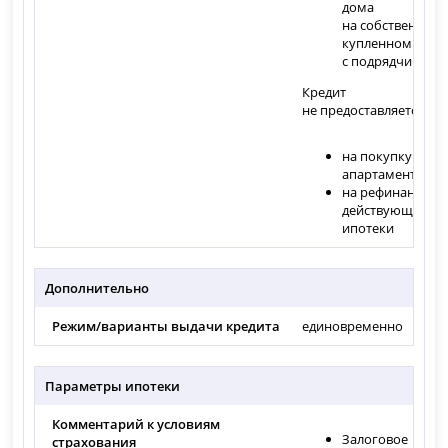
дома
на собственном 
купленном учас
с подрядчиком
Кредит
не предоставляется:
на покупку
апартаментов
на рефинансиро
действующей
ипотеки
Дополнительно
Режим/варианты выдачи кредита
единовременно
Параметры ипотеки
Комментарий к условиям
Залоговое
страхования