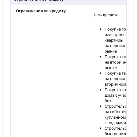
Ограничения по кредиту
Цель кредита
Покупка готово
или строящейся
квартиры
на первичном
рынке
Покупка кварти
на вторичном
рынке
Покупка таунхау
на первичном и
вторичном рын
Покупка готово
дома с участком
без
Строительство 
на собственном 
купленном учас
с подрядчиком
Строительство
быстровозводи