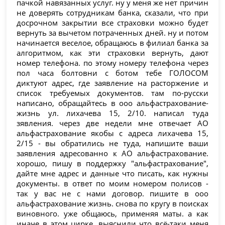
пачкой навязанных услуг. ну у меня же нет причин
не доверять сотрудникам банка, сказали, что при
досрочном закрытии все страховки можно будет
вернуть за вычетом потраченных дней. ну и потом
начинается веселое, обращаюсь в филиал банка за
алгоритмом, как эти страховки вернуть, дают
номер телефона. по этому номеру телефона через
пол часа болтовни с ботом тебе ГОЛОСОМ
диктуют адрес, где заявление на расторжение и
список требуемых документов. там по-русски
написано, обращайтесь в ооо альфастрахование-
жизнь ул. лихачева 15, 2/10. написал туда
зявления. через две недели мне отвечает АО
альфастрахование якобы с адреса лихачева 15,
2/15 - вы обратились не туда, напишите ваши
заявления адресованно к АО альфастрахование.
хорошо, пишу в поддержку "альфастрахование",
дайте мне адрес и данные что писать, как нужны
документы. в ответ по моим номером полисов -
так у вас не с нами договор. пишите в ооо
альфастрахование жизнь. снова по кругу в поисках
виновного. уже общаюсь, применяя маты. а как
иначе в этом цирке. выяснили что всё-таки меня