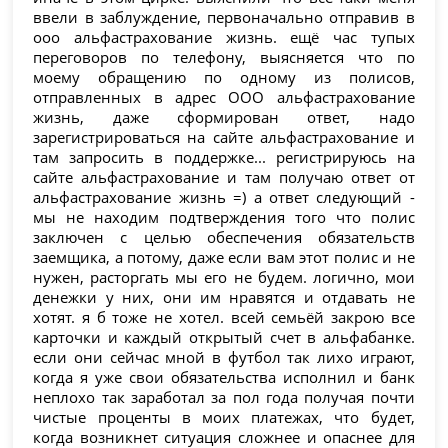
ввели в заблуждение, первоначально отправив в
ооо альфастрахование жизнь. ещё час тупых
переговоров по телефону, выясняется что по
моему обращению по одному из полисов,
отправленных в адрес ООО альфастрахование
жизнь, даже сформирован ответ, надо
зарегистрироваться на сайте альфастрахование и
там запросить в поддержке... регистрируюсь на
сайте альфастрахование и там получаю ответ от
альфастрахование жизнь =) а ответ следующий -
мы не находим подтверждения того что полис
заключен с целью обеспечения обязательств
заемщика, а потому, даже если вам этот полис и не
нужен, расторгать мы его не будем. логично, мои
денежки у них, они им нравятся и отдавать не
хотят. я б тоже не хотел. всей семьёй закрою все
карточки и каждый открытый счет в альфабанке.
если они сейчас мной в футбол так лихо играют,
когда я уже свои обязательства исполнил и банк
неплохо так заработал за пол года получая почти
чистые проценты в моих платежах, что будет,
когда возникнет ситуация сложнее и опаснее для