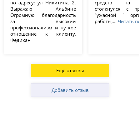
по адресу: ул Никитина, 2.
средств на д
Выражаю Альбине
столкнулся с пр
Огромную благодарность
"ужасной " орга
за высокий
работы,...
Читать п
профессионализм и чуткое
отношение к клиенту.
Федихан
Ещё отзывы
Добавить отзыв