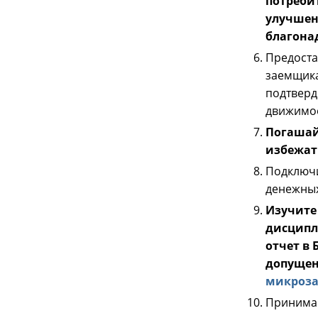
потреби
улучшен
благона
Предоста
заемщика
подтверд
движимое
Погашай
избежат
Подключи
денежных
Изучите
дисципл
отчет в
допущен
микроз
Принимай