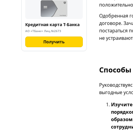
положительно
Одобренная го
договоре. Зач
Кредитная карта Т-Банка
постараться п
АО «ТБанк» Лиц.№2673
не устраивают
Получить
Способы 
Руководствуя
выгодные усло
Изучите
порядко
образом
сотрудн