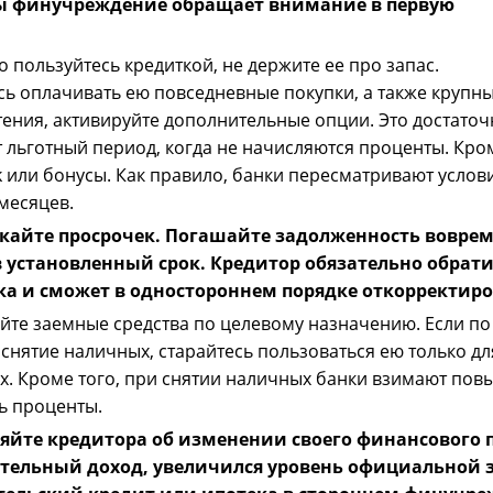
 финучреждение обращает внимание в первую
.
о пользуйтесь кредиткой, не держите ее про запас.
сь оплачивать ею повседневные покупки, а также крупн
ения, активируйте дополнительные опции. Это достаточ
т льготный период, когда не начисляются проценты. Кро
k или бонусы. Как правило, банки пересматривают услов
 месяцев.
скайте просрочек. Погашайте задолженность вовр
в установленный срок. Кредитор обязательно обрат
а и сможет в одностороннем порядке откорректиро
йте заемные средства по целевому назначению. Если по
 снятие наличных, старайтесь пользоваться ею только д
х. Кроме того, при снятии наличных банки взимают по
ь проценты.
яйте кредитора об изменении своего финансового п
тельный доход, увеличился уровень официальной з