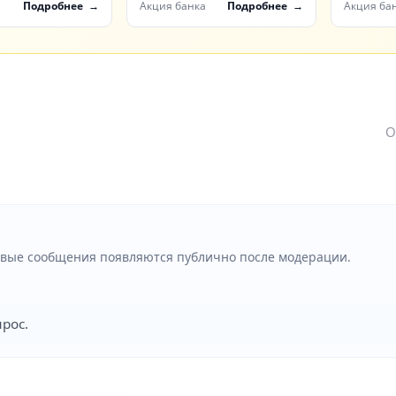
анка
акцию с картой Black
карты 
а
Подробнее
Акция банка
Подробнее
Акция ба
О
Новые сообщения появляются публично после модерации.
рос.