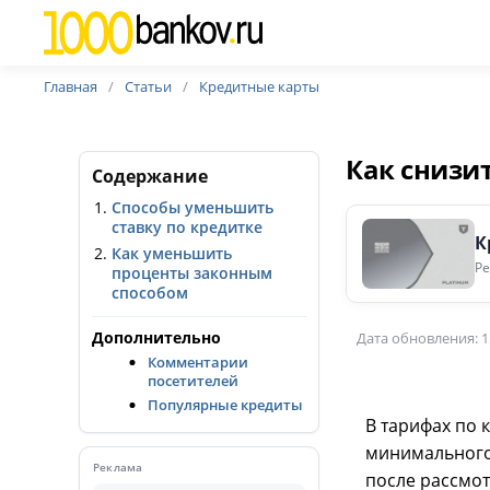
Главная
Статьи
Кредитные карты
Как снизи
Содержание
Способы уменьшить
ставку по кредитке
К
Как уменьшить
Ре
проценты законным
способом
Дополнительно
Дата обновления: 1
Комментарии
посетителей
Популярные кредиты
В тарифах по 
минимального 
Реклама
после рассмо