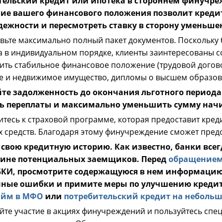
тельский кредит или ипотека в стороннем финучре
ие вашего финансового положения позволит креди
дежности и пересмотреть ставку в сторону уменьше
вьте максимально полный пакет документов. Поскольку 
 в индивидуальном порядке, клиенты заинтересованы с
ить стабильное финансовое положение (трудовой догово
 и недвижимое имущество, дипломы о высшем образова
те задолженность до окончания льготного периода
ь переплаты и максимально уменьшить сумму начи
тесь к страховой программе, которая предоставит кред
 средств. Благодаря этому финучреждение сможет предо
 свою кредитную историю. Как известно, банки все
ине потенциальных заемщиков. Перед
обращением
 БКИ, просмотрите содержащуюся в нем информацию 
ные ошибки и примите меры по улучшению кредитн
айм в МФО
или
потребительский кредит на неболь
те участие в акциях финучреждений и пользуйтесь спец