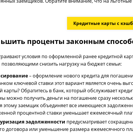
оянных заемщиков. Обратите внимание, что на льготные
Кредитные карты с кэш
ньшить проценты законным спосо
страивают условия по оформленной ранее кредитной ка
 позволяющими снизить нагрузку на бюджет семьи:
сирование
– оформление нового кредита для погашени
нком ключевой ставки этот вариант является очень вы
й карты? Обратитесь в банк, который обслуживает креди
ы можно получить деньги на погашение сразу нескольк
я этому заемщик объединяет все имеющиеся задолженнос
женной процентной ставки уменьшает ежемесячный пла
туризация задолженности
предусматривает сокращени
го договора или уменьшение размера ежемесячного пл