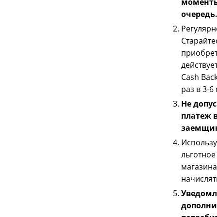
моменты
очередь
Регулярн
Старайте
приобрет
действуе
Cash Bac
раз в 3-6
Не допу
платеж 
заемщик
Использу
льготное
магазина
начислят
Уведомл
дополни