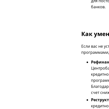
для пост
банков.
Как уме
Если вас не у
программами,
Рефинан
Центроба
кредитно
программ
Благодар
счет сни
Реструк
кредитно