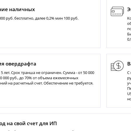
ние наличных
Э
 000 руб. бесплатно, далее 0,2% мин 100 руб.
К
о
п
Б
0,
ия овердрафта
В
о 5 лет. Срок транша не ограничен. Сумма - от 50 000
С
00 000 руб., до 70% от объема ежемесячных
ру
ний на расчетный счет. Обеспечение не требуется.
уч
П
U
н
д на свой счет для ИП