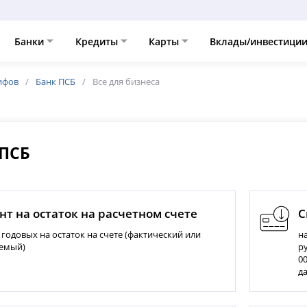
Банки
Кредиты
Карты
Вклады/инвестици
ифов
Банк ПСБ
Все для бизнеса
 ПСБ
т на остаток на расчетном счете
С
 годовых на остаток на счете (фактический или
на
емый)
ру
00
д