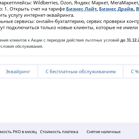
аркетплейсы: Wildberries, Ozon, Яндекc Маркет, МегаМаркет, 
: 1. Открыть счет на тарифе
Бизнес Лайт
,
Бизнес Драйв
,
В
ить услугу интернет-эквайринга.
ьные сервисы: онлайн-бухгалтерию, сервис проверки контра
гут подключиться только новые клиенты, которые не имели 
ения клиентов к Акции с периодом действия льготных условий
до 31.12.
условия обслуживания.
Эквайринг
С бесплатным обслуживанием
С %
мость РКО в месяц
Стоимость платежа
Снятие наличных