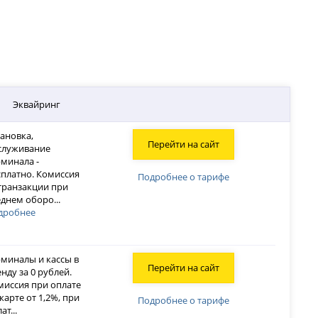
Эквайринг
тановка,
Перейти на сайт
служивание
рминала -
сплатно. Комиссия
Подробнее о тарифе
 транзакции при
еднем оборо
...
дробнее
рминалы и кассы в
Перейти на сайт
нду за 0 рублей.
миссия при оплате
карте от 1,2%, при
Подробнее о тарифе
лат
...