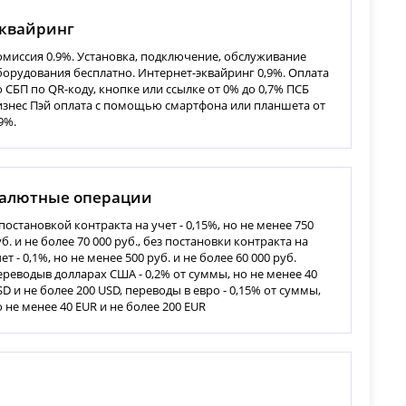
квайринг
омиссия 0.9%. Установка, подключение, обслуживание
борудования бесплатно. Интернет-эквайринг 0,9%. Оплата
о СБП по QR-коду, кнопке или ссылке от 0% до 0,7% ПСБ
изнес Пэй оплата с помощью смартфона или планшета от
9%.
алютные операции
 постановкой контракта на учет - 0,15%, но не менее 750
б. и не более 70 000 руб., без постановки контракта на
ет - 0,1%, но не менее 500 руб. и не более 60 000 руб.
ереводыв долларах США - 0,2% от суммы, но не менее 40
SD и не более 200 USD, переводы в евро - 0,15% от суммы,
о не менее 40 EUR и не более 200 EUR