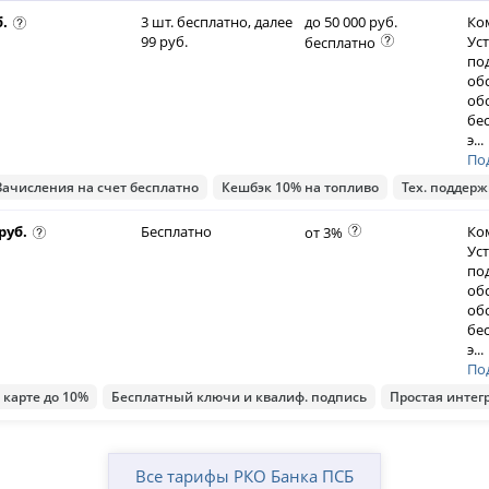
б.
3 шт. бесплатно, далее
до 50 000 руб.
Ко
99 руб.
Ус
бесплатно
по
об
об
бе
э
...
По
Зачисления на счет бесплатно
Кешбэк 10% на топливо
Тех. поддерж
 руб.
Бесплатно
Ко
от 3%
Ус
по
об
об
бе
э
...
По
 карте до 10%
Бесплатный ключи и квалиф. подпись
Простая интег
Все тарифы РКО Банка ПСБ