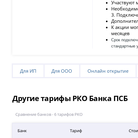
Участвуют м
Необходимо
3. Подключ
Дополнител
К акции мо
месяцев
Срок подключ
стандартные 
Для ИП
Для ООО
Онлайн открытие
Другие тарифы РКО Банка ПСБ
Сравнение банков - 6 тарифов РКО
Банк
Тариф
Стои