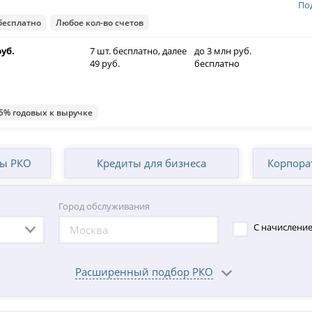
По
бесплатно
Любое кол-во счетов
руб.
7 шт. бесплатно, далее
до 3 млн руб.
49 руб.
бесплатно
5% годовых к выручке
фы РКО
Кредиты для бизнеса
Корпора
Город обслуживания
С начисление
Расширенный подбор РКО