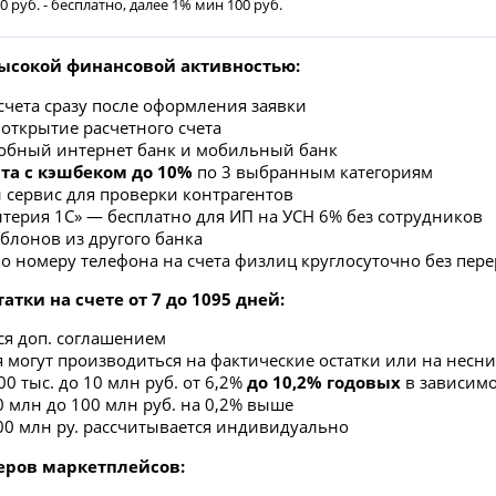
0 руб. - бесплатно, далее 1% мин 100 руб.
высокой финансовой активностью:
счета сразу после оформления заявки
 открытие расчетного счета
добный интернет банк и мобильный банк
та с кэшбеком до 10%
по 3 выбранным категориям
 сервис для проверки контрагентов
лтерия 1С» — бесплатно для ИП на УСН 6% без сотрудников
блонов из другого банка
о номеру телефона на счета физлиц круглосуточно без пер
атки на счете от 7 до 1095 дней:
я доп. соглашением
 могут производиться на фактические остатки или на несн
00 тыс. до 10 млн руб. от 6,2%
до 10,2% годовых
в зависимос
0 млн до 100 млн руб. на 0,2% выше
100 млн ру. рассчитывается индивидуально
еров маркетплейсов: