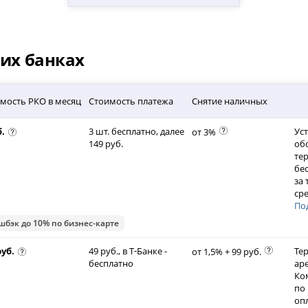
гих банках
мость РКО в месяц
Стоимость платежа
Снятие наличных
б.
3 шт. бесплатно, далее
Ус
от 3%
149 руб.
об
те
бе
за
ср
По
шбэк до 10% по бизнес-карте
руб.
49 руб., в Т‑Банке -
Те
от 1,5% + 99 руб.
бесплатно
аре
Ко
по 
оп