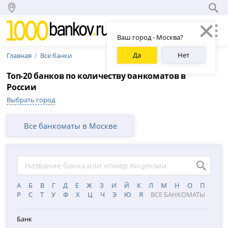
Ваш город - Москва?
Да
Нет
Главная
Все банки
Топ-20 банков по количеству банкоматов в
России
Выбрать город
Все банкоматы в Москве
А
Б
В
Г
Д
Е
Ж
З
И
Й
К
Л
М
Н
О
П
Р
С
Т
У
Ф
Х
Ц
Ч
Э
Ю
Я
ВСЕ БАНКОМАТЫ
Банк