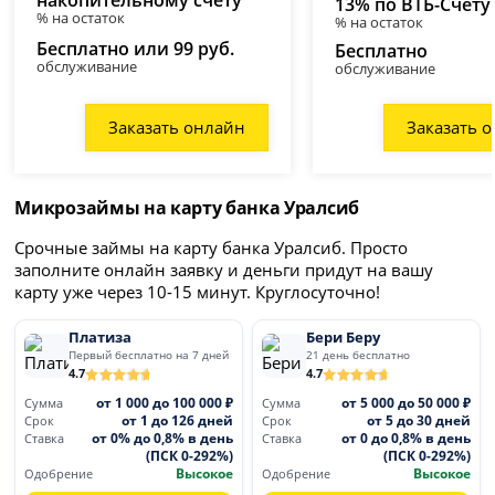
13% по ВТБ-Счету
% на остаток
% на остаток
Бесплатно или 99 руб.
Бесплатно
обслуживание
обслуживание
Заказать онлайн
Заказать 
Микрозаймы на карту банка Уралсиб
Срочные займы на карту банка Уралсиб. Просто
заполните онлайн заявку и деньги придут на вашу
карту уже через 10-15 минут. Круглосуточно!
Платиза
Бери Беру
Первый бесплатно на 7 дней
21 день бесплатно
4.7
4.7
от 1 000 до 100 000 ₽
от 5 000 до 50 000 ₽
Сумма
Сумма
от 1 до 126 дней
от 5 до 30 дней
Срок
Срок
от 0% до 0,8% в день
от 0 до 0,8% в день
Ставка
Ставка
(ПСК 0-292%)
(ПСК 0-292%)
Высокое
Высокое
Одобрение
Одобрение