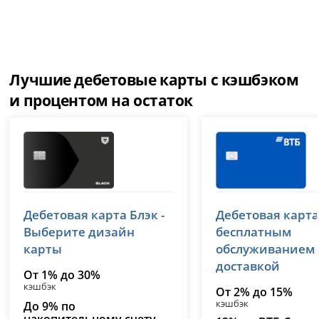
Лучшие дебетовые карты с кэшбэком
и процентом на остаток
Т-Банк (Тинькофф)
ВТБ
Дебетовая карта Блэк -
Дебетовая карта
лицензия № 2673
лицензия № 1000
Выберите дизайн
бесплатным
карты
обслуживанием
доставкой
От 1% до 30%
кэшбэк
От 2% до 15%
кэшбэк
До 9% по
накопительному счету