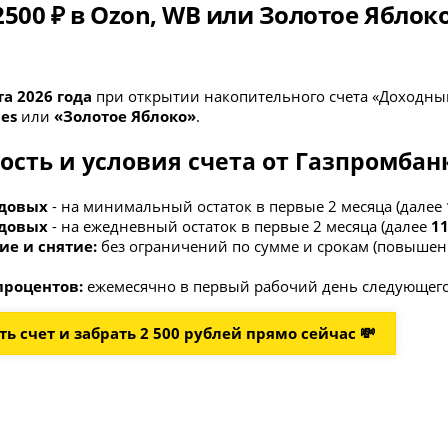
500 ₽ в Ozon, WB или Золотое Яблок
та 2026 года
при открытии накопительного счета «Доходны
ies
или
«Золотое Яблоко»
.
ость и условия счета от Газпромбан
одовых
- на минимальный остаток в первые 2 месяца (далее
одовых
- на ежедневный остаток в первые 2 месяца (далее
1
е и снятие:
без ограничений по сумме и срокам (повышенн
процентов:
ежемесячно в первый рабочий день следующего
ь счет и забрать 2 500 рублей прямо сейчас 💸