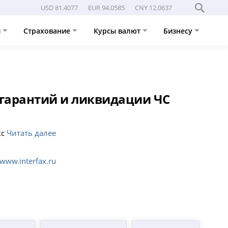
USD 81.4077
EUR 94.0585
CNY 12.0637
и
Страхование
Курсы валют
Бизнесу
цгарантий и ликвидации ЧС
кс
Читать далее
www.interfax.ru