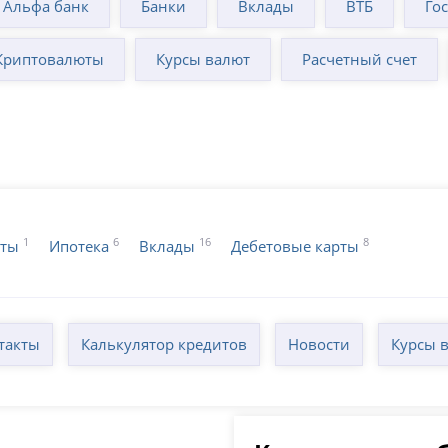
Альфа банк
Банки
Вклады
ВТБ
Го
Криптовалюты
Курсы валют
Расчетный счет
1
6
16
8
иты
Ипотека
Вклады
Дебетовые карты
такты
Калькулятор кредитов
Новости
Курсы 