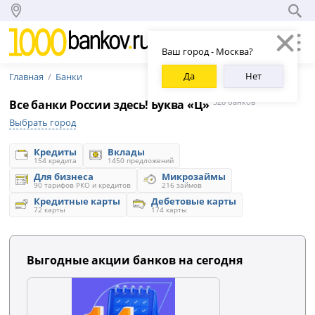
Ваш город - Москва?
Да
Нет
Главная
Банки
Все банки России здесь! Буква «Ц»
328 банков
Выбрать город
Кредиты
Вклады
154 кредита
1450 предложений
Для бизнеса
Микрозаймы
90 тарифов РКО и кредитов
216 займов
Кредитные карты
Дебетовые карты
72 карты
174 карты
Выгодные акции банков на сегодня