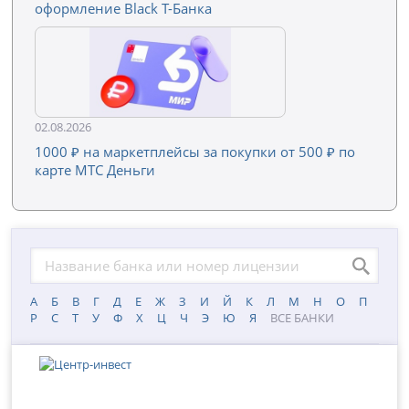
оформление Black Т-Банка
02.08.2026
1000 ₽ на маркетплейсы за покупки от 500 ₽ по
карте МТС Деньги
А
Б
В
Г
Д
Е
Ж
З
И
Й
К
Л
М
Н
О
П
Р
С
Т
У
Ф
Х
Ц
Ч
Э
Ю
Я
ВСЕ БАНКИ