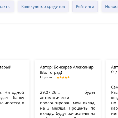
такты
Калькулятор кредитов
Рейтинги
Новос
Старый
Автор:
Бочкарёв Александр
Авт
(Волгоград)
Оце
Оценка: 5
Сам
а. Ни одной
29.07.26г., будет
Рас
тдал банку
автоматически
ког
а ипотеку, в
пролонгирован мой вклад,
но 
на 3 месяца. Проценты по
кар
вкладу, будут зачислены на
нет