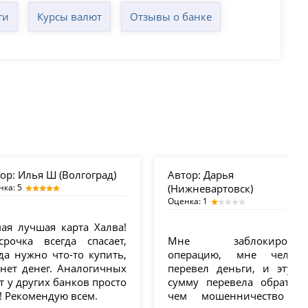
ти
Курсы валют
Отзывы о банке
ор:
Илья Ш (Волгоград)
Автор:
Дарья
нка: 5
(Нижневартовск)
Оценка: 1
ая лучшая карта Халва!
срочка всегда спасает,
Мне заблокировал
да нужно что-то купить,
операцию, мне челове
нет денег. Аналогичных
перевел деньги, и эту ж
т у других банков просто
сумму перевела обратно.
! Рекомендую всем.
чем мошенничество ?!