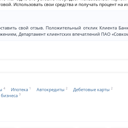
вой. Использовать свои средства и получать процент на их 
оставить свой отзыв. Положительный отклик Клиента Бан
важением, Департамент клиентских впечатлений ПАО «Совко
4
1
2
2
ы
Ипотека
Автокредиты
Дебетовые карты
3
 бизнеса