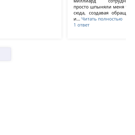
миллиард сотруднико
просто шпыняли меня туда
сюда, создавая обращени
и...
Читать полностью
1 ответ