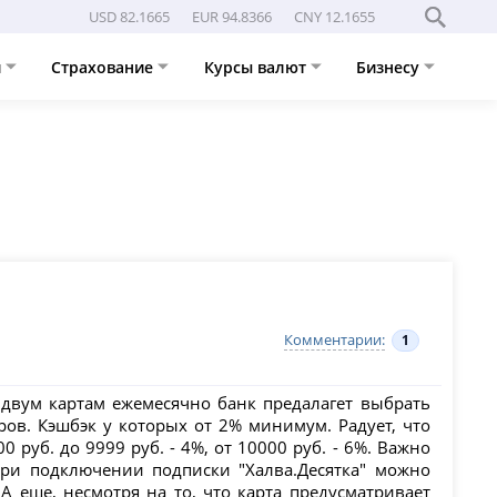
USD 82.1665
EUR 94.8366
CNY 12.1655
и
Страхование
Курсы валют
Бизнесу
Комментарии:
1
 двум картам ежемесячно банк предалагет выбрать
ров. Кэшбэк у которых от 2% минимум. Радует, что
 руб. до 9999 руб. - 4%, от 10000 руб. - 6%. Важно
при подключении подписки "Халва.Десятка" можно
А еще, несмотря на то, что карта предусматривает