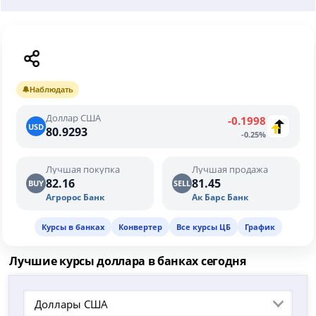
🔔
Наблюдать
Доллар США
-0.1998
USD
80.9293
-0.25%
Лучшая покупка
Лучшая продажа
82.16
81.45
BUY
SELL
Агророс Банк
Ак Барс Банк
Курсы в банках
Конвертер
Все курсы ЦБ
График
Лучшие курсы доллара в банках сегодня
Доллары США