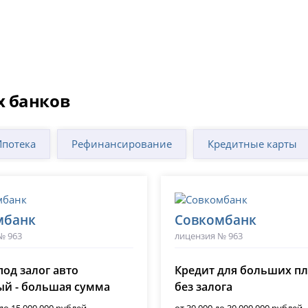
х банков
Ипотека
Рефинансирование
Кредитные карты
мбанк
Совкомбанк
№ 963
лицензия № 963
под залог авто
Кредит для больших п
й - большая сумма
без залога