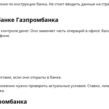
ление по инструкции банка. Не стоит вводить данные на ст
банке Газпромбанка
онтроля денег. Оно заменяет часть операций в офисе: бала
фоне.
;
ктами, если они открыты в банке.
ложении нужно проверить актуальные условия. Ставки, лим
ка.
ромбанка