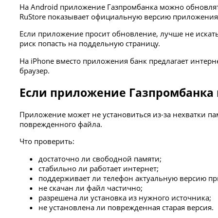
На Android приложение Газпромбанка можно обновлять
RuStore показывает официальную версию приложения Г
Если приложение просит обновление, лучше не искать
риск попасть на поддельную страницу.
На iPhone вместо приложения банк предлагает интерн
браузер.
Если приложение Газпромбанка 
Приложение может не установиться из-за нехватки пам
поврежденного файла.
Что проверить:
достаточно ли свободной памяти;
стабильно ли работает интернет;
поддерживает ли телефон актуальную версию п
не скачан ли файл частично;
разрешена ли установка из нужного источника;
не установлена ли поврежденная старая версия.