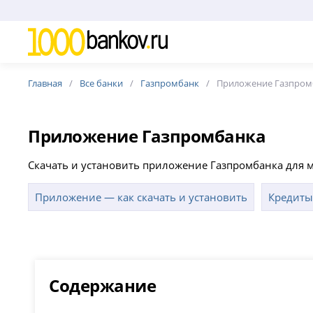
Главная
Все банки
Газпромбанк
Приложение Газпром
Приложение Газпромбанка
Скачать и установить приложение Газпромбанка для
Приложение — как скачать и установить
Кредит
Содержание