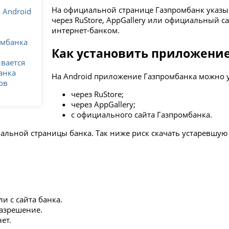
На официальной странице Газпромбанк указыв
 Android
через RuStore, AppGallery или официальный са
интернет-банком.
омбанка
Как установить приложение
вается
анка
На Android приложение Газпромбанка можно
ов
через RuStore;
через AppGallery;
с официального сайта Газпромбанка.
льной страницы банка. Так ниже риск скачать устаревшую
и с сайта банка.
разрешение.
ет.