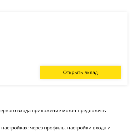
Открыть вклад
 первого входа приложение может предложить
 настройках: через профиль, настройки входа и