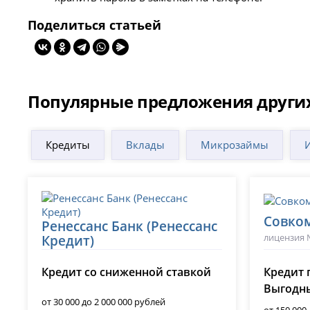
Поделиться статьей
Популярные предложения други
Кредиты
Вклады
Микрозаймы
Совко
Ренессанс Банк (Ренессанс
лицензия 
Кредит)
лицензия № 3354
Кредит со сниженной ставкой
Кредит 
Выгодны
от 30 000 до 2 000 000 рублей