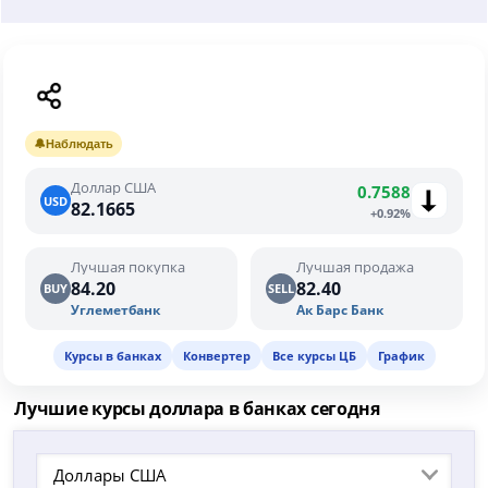
🔔
Наблюдать
Доллар США
0.7588
USD
82.1665
+0.92%
Лучшая покупка
Лучшая продажа
84.20
82.40
BUY
SELL
Углеметбанк
Ак Барс Банк
Курсы в банках
Конвертер
Все курсы ЦБ
График
Лучшие курсы доллара в банках сегодня
Доллары США