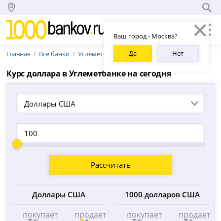
Ваш город - Москва?
Да
Нет
Главная
Все банки
Углеметбанк
Курс доллара в Углеметбанке на сегодня
Доллары США
Рассчитать
Доллары США
1000 долларов США
покупает
продает
покупает
продает