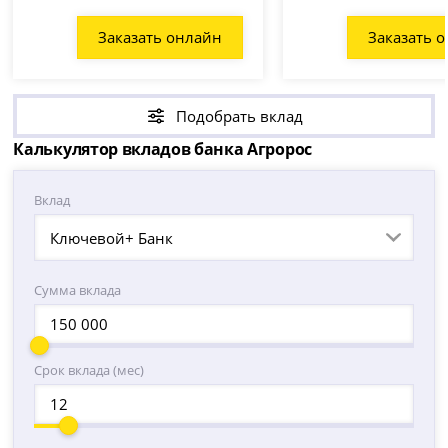
Заказать онлайн
Заказать 
Подобрать вклад
Калькулятор вкладов банка Агророс
Вклад
Ключевой+ Банк
Сумма вклада
Срок вклада (мес)