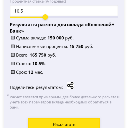
Процентная ставка (% годовых)
Результаты расчета для вклада «
Ключевой+
Банк
»
🟨 Сумма вклада:
150 000
руб.
🟨 Начисленные проценты:
15 750
руб.
🟨 Всего:
165 750
руб.
🟨 Ставка:
10.5
%.
🟨 Срок:
12
мес.
Поделитесь результатом:
Расчет является примерным, для более детального расчета и
учета всех параметров вклада необходимо обратиться в
банк.