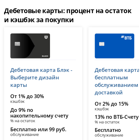
Дебетовые карты: процент на остаток
и кэшбэк за покупки
Т-Банк (Тинькофф)
ВТБ
Дебетовая карта Блэк -
Дебетовая карта
лицензия № 2673
лицензия № 1000
Выберите дизайн
бесплатным
карты
обслуживанием
доставкой
От 1% до 30%
кэшбэк
От 2% до 15%
кэшбэк
До 9% по
накопительному счету
13% по ВТБ-Счету
% на остаток
% на остаток
Бесплатно или 99 руб.
Бесплатно
обслуживание
обслуживание