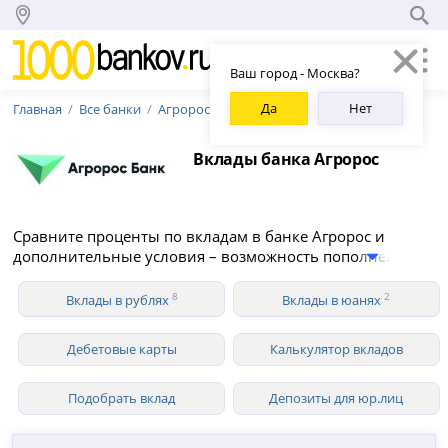
Ваш город - Москва?
Да
Нет
Главная
Все банки
Агророс
Вклады банка Агророс
Сравните проценты по вкладам в банке Агророс и
дополнительные условия – возможность пополнения и
снятия средств, капитализация, вклады для
пенсионеров. В 2026 году Агророс предлагает 8 вкладов
8
2
Вклады в рублях
Вклады в юанях
для физических лиц в рублях со ставкой до 12.00%
годовых.
Дебетовые карты
Калькулятор вкладов
Подобрать вклад
Депозиты для юр.лиц