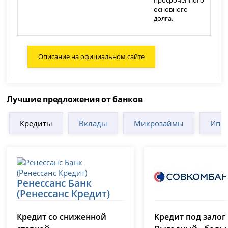
просроченного
основного
долга.
Описание на официальном сайте
Лучшие предложения от банков
Кредиты
Вклады
Микрозаймы
Ипот
Ренессанс Банк
(Ренессанс Кредит)
Совкомбанк
лицензия № 3354
Кредит со сниженной
Кредит под залог
лицензия № 963