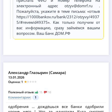
прислать ФИО и номер телефона на
электронный адрес otzyv@domrf.ru .
Пожалуйста, укажите в теме письма: «отзыв
https://1000bankov.ru/bank/2312/otzyvy/4937
5/#revewid49375». Как только получим от
вас информацию, сразу займёмся вашим
вопросом. Ваш Банк ДОМ.РФ
Александр Глазырин (Самара)
13.01.2026
Оценка: 1
Полезный отзыв:
15
10
Комментарии:
1
одобрения … дождёшься все банки одобрили
кроме него ! Что за идиотизм Куда смотрят