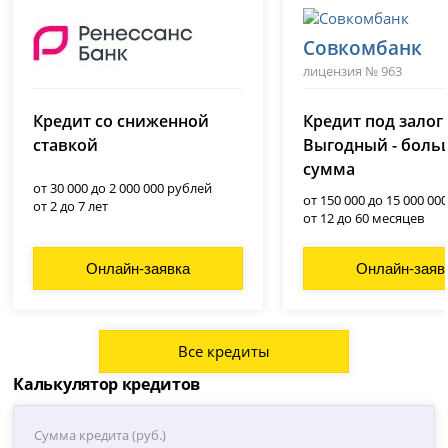
Совкомбанк
лицензия № 963
Ренессанс Банк
(Ренессанс Кредит)
Кредит со сниженной
Кредит под залог
лицензия № 3354
ставкой
Выгодный - боль
сумма
от 30 000 до 2 000 000 рублей
от 150 000 до 15 000 00
от 2 до 7 лет
от 12 до 60 месяцев
Онлайн-заявка
Онлайн-заяв
Все кредиты
Калькулятор кредитов
Сумма кредита (руб.)