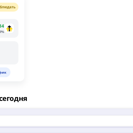
блюдать
84
59%
фик
сегодня