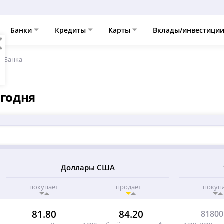
Банки
Кредиты
Карты
Вклады/инвестици
д Банка
егодня
Доллары США
покупает
продает
покуп
81.80
84.20
81800