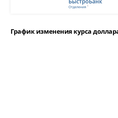
БыстроБанк
1
Отделения
График изменения курса доллара