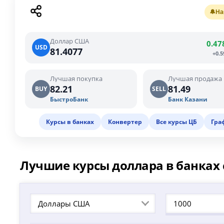
🔔
На
Доллар США
0.47
USD
81.4077
+0.
Лучшая покупка
Лучшая продажа
82.21
81.49
BUY
SELL
БыстроБанк
Банк Казани
Курсы в банках
Конвертер
Все курсы ЦБ
Гра
Лучшие курсы доллара в банках 
Доллары США