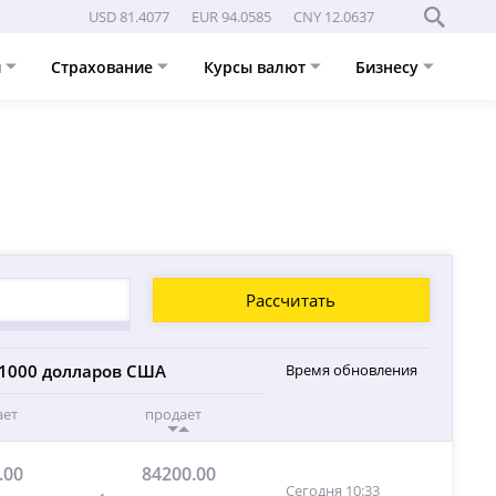
USD 81.4077
EUR 94.0585
CNY 12.0637
и
Страхование
Курсы валют
Бизнесу
Рассчитать
1000 долларов США
Время обновления
ает
продает
.00
84200.00
Сегодня 10:33