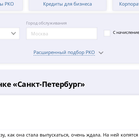
фы РКО
Кредиты для бизнеса
Корпора
Город обслуживания
С начисление
Расширенный подбор РКО
нке «Санкт-Петербург»
у, как она стала выпускаться, очень ждала. На ней копятс