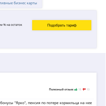
тивные бизнес карты
м % на остаток
Подобрать тариф
Полезный отзыв:
15
13
я бонусы "Ярко", пенсия по потере кормильца на нее