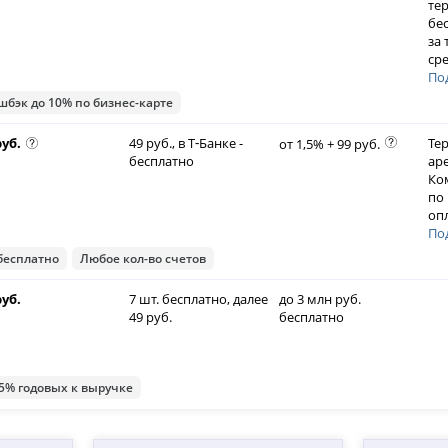
те
бе
за
ср
По
шбэк до 10% по бизнес-карте
руб.
49 руб., в Т‑Банке -
Те
от 1,5% + 99 руб.
бесплатно
аре
Ко
по 
оп
По
бесплатно
Любое кол-во счетов
руб.
7 шт. бесплатно, далее
до 3 млн руб.
49 руб.
бесплатно
5% годовых к выручке