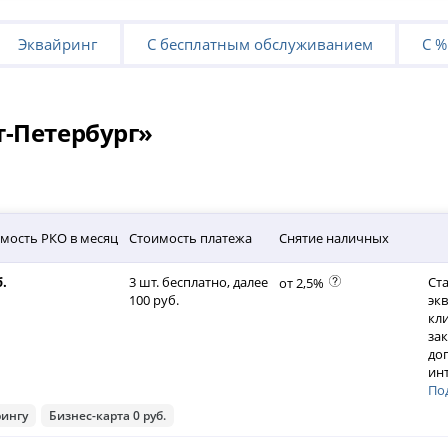
Эквайринг
С бесплатным обслуживанием
С %
т-Петербург»
мость РКО в месяц
Стоимость платежа
Снятие наличных
б.
3 шт. бесплатно, далее
Ста
от 2,5%
100 руб.
эк
кл
за
до
ин
По
рингу
Бизнес-карта 0 руб.