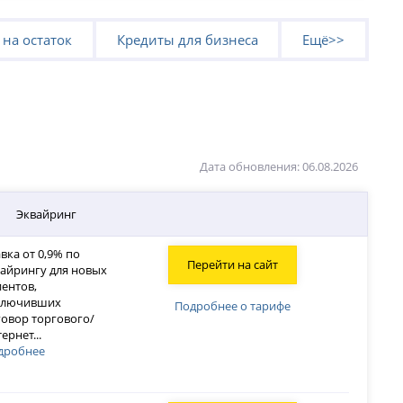
 на остаток
Кредиты для бизнеса
Ещё>>
Дата обновления: 06.08.2026
Эквайринг
вка от 0,9% по
Перейти на сайт
вайрингу для новых
иентов,
ключивших
Подробнее о тарифе
говор торгового/
тернет
...
дробнее