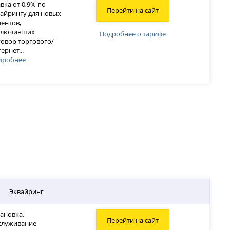
вка от 0,9% по
Перейти на сайт
вайрингу для новых
иентов,
ключивших
Подробнее о тарифе
говор торгового/
тернет
...
дробнее
Эквайринг
тановка,
Перейти на сайт
служивание