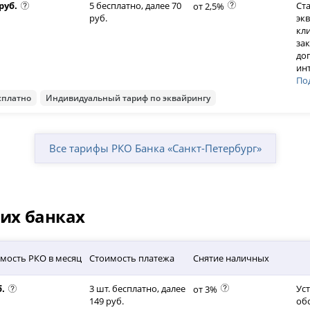
 руб.
5 бесплатно, далее 70
Ста
от 2,5%
руб.
эк
кл
за
до
ин
По
сплатно
Индивидуальный тариф по эквайрингу
Все тарифы РКО Банка «Санкт-Петербург»
гих банках
мость РКО в месяц
Стоимость платежа
Снятие наличных
б.
3 шт. бесплатно, далее
Ус
от 3%
149 руб.
об