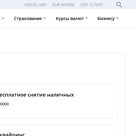
USD 82.1665
EUR 94.8366
CNY 12.1655
и
Страхование
Курсы валют
Бизнесу
есплатное снятие наличных
00000
квайринг