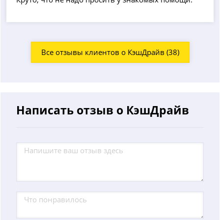
Все отзывы клиентов о КэшДрайв (38)
Написать отзыв о КэшДрайв