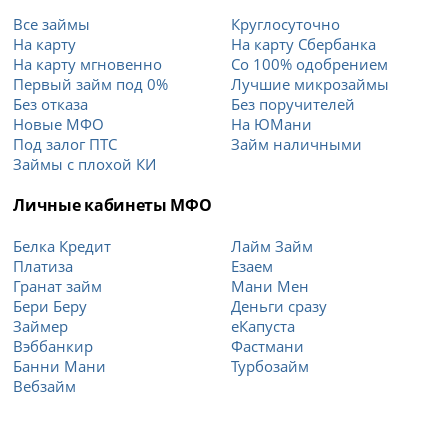
Все займы
Круглосуточно
На карту
На карту Сбербанка
На карту мгновенно
Со 100% одобрением
Первый займ под 0%
Лучшие микрозаймы
Без отказа
Без поручителей
Новые МФО
На ЮМани
Под залог ПТС
Займ наличными
Займы с плохой КИ
Личные кабинеты МФО
Белка Кредит
Лайм Займ
Платиза
Езаем
Гранат займ
Мани Мен
Бери Беру
Деньги сразу
Займер
еКапуста
Вэббанкир
Фастмани
Банни Мани
Турбозайм
Вебзайм