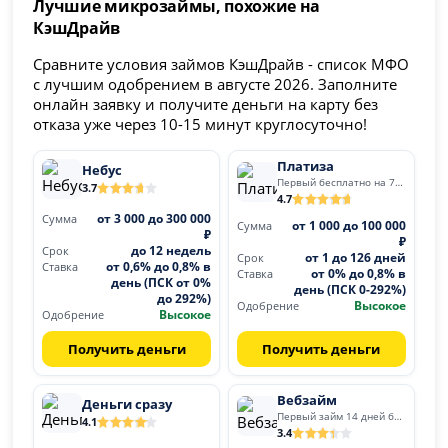
Лучшие микрозаймы, похожие на
КэшДрайв
Сравните условия займов КэшДрайв - список МФО
с лучшим одобрением в августе 2026. Заполните
онлайн заявку и получите деньги на карту без
отказа уже через 10-15 минут круглосуточно!
Платиза
Небус
Первый бесплатно на 7 дней
3.7
4.7
от 3 000 до 300 000
Сумма
от 1 000 до 100 000
Сумма
₽
₽
до 12 недель
Срок
от 1 до 126 дней
Срок
от 0,6% до 0,8% в
Ставка
от 0% до 0,8% в
Ставка
день (ПСК от 0%
день (ПСК 0-292%)
до 292%)
Высокое
Одобрение
Высокое
Одобрение
Получить деньги
Получить деньги
Вебзайм
Деньги сразу
Первый займ 14 дней бесплатно
4.1
3.4