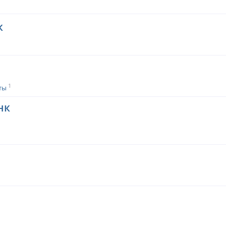
к
1
ты
нк