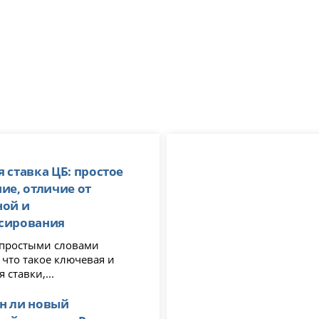
 ставка ЦБ: простое
ие, отличие от
ной и
сирования
я простыми словами
 что такое ключевая и
 ставки,...
н ли новый