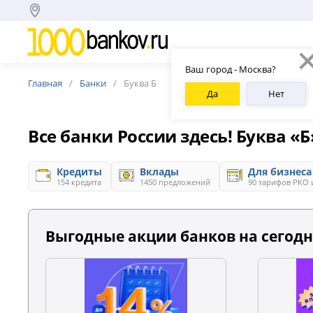
Ваш город - Москва?
Главная
Банки
Буква Б
Да
Нет
Все банки России здесь! Буква «Б
Кредиты
Вклады
Для бизнеса
154 кредита
1450 предложений
90 тарифов РКО 
Выгодные акции банков на сегодн