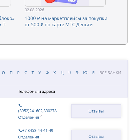
02.08.2026
блоко»
1000 ₽ на маркетплейсы за покупки
 Т-
от 500 ₽ по карте МТС Деньги
О
П
Р
С
Т
У
Ф
Х
Ц
Ч
Э
Ю
Я
ВСЕ БАНКИ
Телефоны и адреса
📞
(3952)241602,330278
Отзывы
2
Отделения
📞+7 8453-44-41-49
1
Отзывы
Отделения