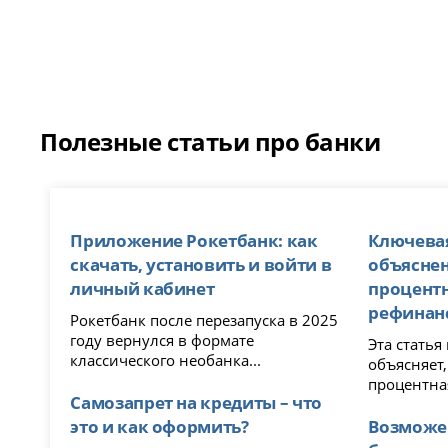
Полезные статьи про банки
Приложение Рокетбанк: как
Ключевая
скачать, установить и войти в
объяснен
личный кабинет
процент
рефинан
Рокетбанк после перезапуска в 2025
году вернулся в формате
Эта стать
классического необанка...
объясняет,
процентная
Самозапрет на кредиты – что
это и как оформить?
Возможе