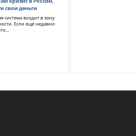
ий кризис в России,
ти свои деньги
я система входит в зону
ности. Если ещё недавно
то...