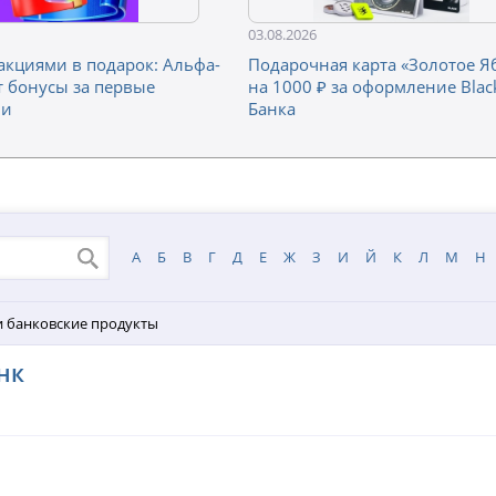
03.08.2026
 акциями в подарок: Альфа-
Подарочная карта «Золотое Я
т бонусы за первые
на 1000 ₽ за оформление Black
ии
Банка
А
Б
В
Г
Д
Е
Ж
З
И
Й
К
Л
М
Н
и банковские продукты
нк