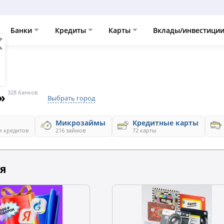
Банки
Кредиты
Карты
Вклады/инвестици
»
328 банков
Выбрать город
Микрозаймы
Кредитные карты
и кредитов
216 займов
72 карты
я