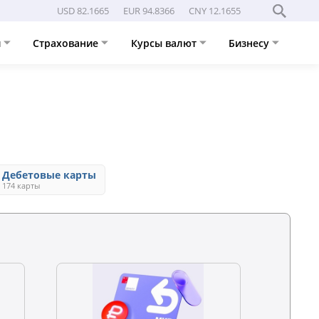
USD 82.1665
EUR 94.8366
CNY 12.1655
и
Страхование
Курсы валют
Бизнесу
Дебетовые карты
174 карты