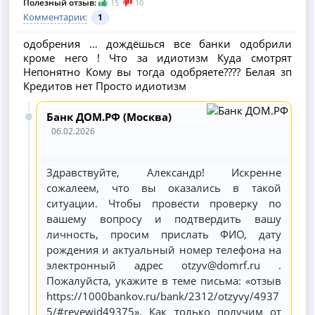
Полезный отзыв:
15
10
Комментарии:
1
одобрения … дождёшься все банки одобрили
кроме него ! Что за идиотизм Куда смотрят
Непонятно Кому вы тогда одобряете???? Белая зп
Кредитов нет Просто идиотизм
Банк ДОМ.РФ (Москва)
06.02.2026
Здравствуйте, Александр! Искренне
сожалеем, что вы оказались в такой
ситуации. Чтобы провести проверку по
вашему вопросу и подтвердить вашу
личность, просим прислать ФИО, дату
рождения и актуальный номер телефона на
электронный адрес otzyv@domrf.ru .
Пожалуйста, укажите в теме письма: «отзыв
https://1000bankov.ru/bank/2312/otzyvy/4937
5/#revewid49375». Как только получим от