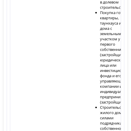
в долевом
строительстве
Покупка готовы
квартиры,
таунхауса или
дома с
земельным
участком у
первого
собственника
(застройщика) 
юридического
лица или
инвестиционног
фонда и его
управляющей
компании или
индивидуальног
предпринимате
(застройщика)
Строительство
жилого дома
силами
подрядчика на
собственном