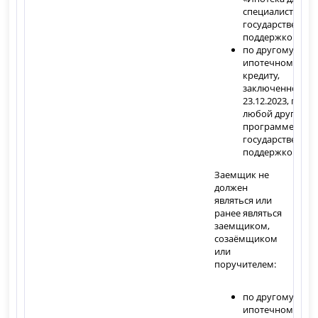
специалистов с
государственно
поддержкой»;
по другому
ипотечному
кредиту,
заключенному с
23.12.2023, по
любой другой
программе с
государственно
поддержкой.
Заемщик не
должен
являться или
ранее являться
заемщиком,
созаёмщиком
или
поручителем:
по другому
ипотечному