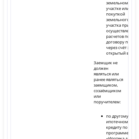
земельном
участке или с
покупкой
земельного
участка при
осуществлении
расчетов по
договору подря
через счёт эскро
открытый в бан
Заемщик не
должен
являться или
ранее являться
заемщиком,
созаёмщиком
или
поручителем:
по другому
ипотечному
кредиту по
программе
«Ипотека для ИТ