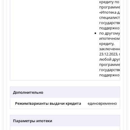
кредиту по
программе
«Ипотека для ИТ
специалистов с
государственно
поддержкой»;
по другому
ипотечному
кредиту,
заключенному с
23.12.2023, по
любой другой
программе с
государственно
поддержкой.
Дополнительно
Режим/варианты выдачи кредита
единовременно
Параметры ипотеки